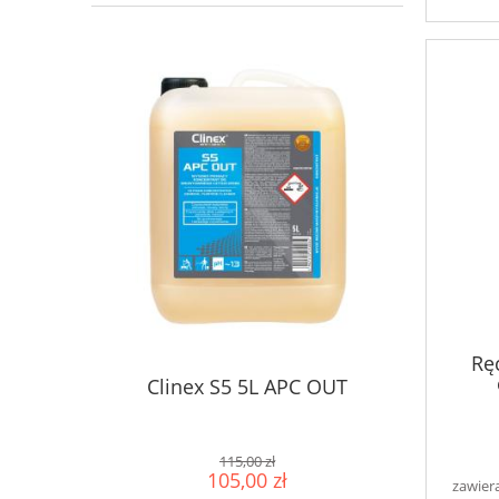
Rę
Clinex S5 5L APC OUT
115,00 zł
105,00 zł
zawier