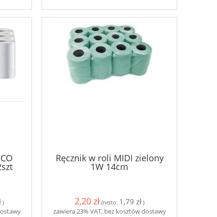
ECO
Ręcznik w roli MIDI zielony
szt
1W 14cm
2,20 zł
ł
1,79 zł
)
(netto:
)
dostawy
zawiera 23% VAT, bez kosztów dostawy