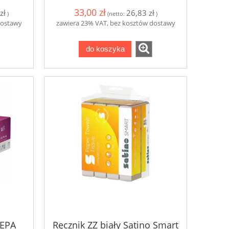
piekarników
Mycie łazien
33,00 zł
zł
26,83 zł
)
(netto:
)
dostawy
zawiera 23% VAT, bez kosztów dostawy
19,10 zł
19,5
do koszyka
do koszyka
do ko
WEPA
Ręcznik ZZ biały Satino Smart