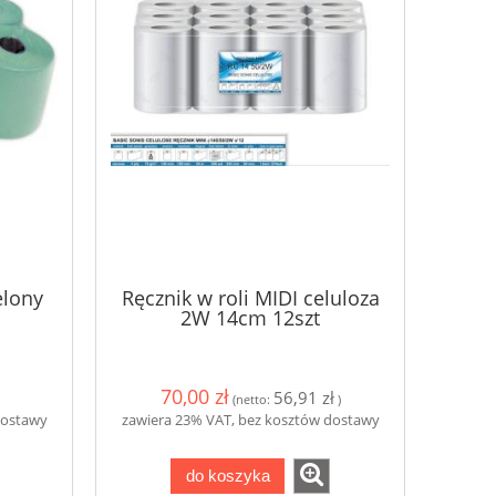
elony
Ręcznik w roli MIDI celuloza
2W 14cm 12szt
70,00 zł
56,91 zł
(netto:
)
dostawy
zawiera 23% VAT, bez kosztów dostawy
do koszyka