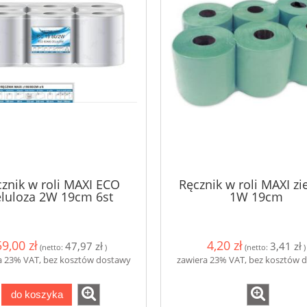
znik w roli MAXI ECO
Ręcznik w roli MAXI zi
eluloza 2W 19cm 6st
1W 19cm
59,00 zł
4,20 zł
47,97 zł
3,41 zł
(netto:
)
(netto:
)
a 23% VAT, bez kosztów dostawy
zawiera 23% VAT, bez kosztów 
do koszyka