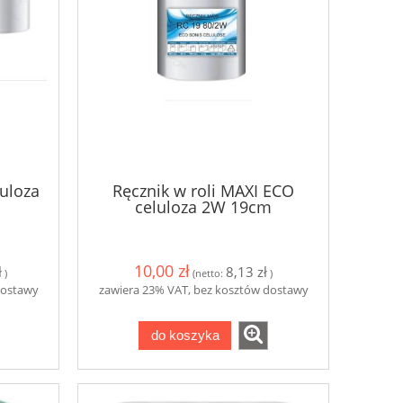
luloza
Ręcznik w roli MAXI ECO
celuloza 2W 19cm
10,00 zł
ł
8,13 zł
)
(netto:
)
dostawy
zawiera 23% VAT, bez kosztów dostawy
do koszyka