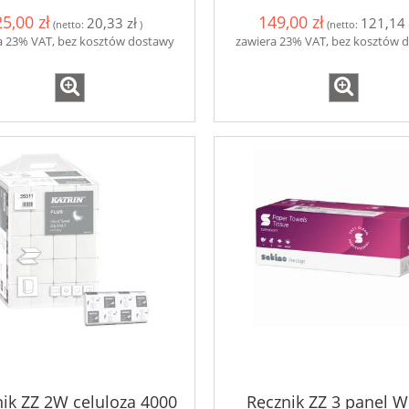
ania 180m do Tork
25,00 zł
149,00 zł
20,33 zł
121,14 
(netto:
)
(netto:
SmartOne T8
a 23% VAT, bez kosztów dostawy
zawiera 23% VAT, bez kosztów 
14,00 zł
3,39 zł
do koszyka
do koszyka
ik ZZ 2W celuloza 4000
Ręcznik ZZ 3 panel 