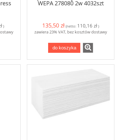
ress
WEPA 278080 2w 4032szt
135,50 zł
ł
110,16 zł
)
(netto:
)
dostawy
zawiera 23% VAT, bez kosztów dostawy
do koszyka