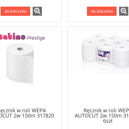
do koszyka
do koszyka
ęcznik w roli WEPA
Ręcznik w roli WE
OCUT 2w 150m 317820
AUTOCUT 2w 150m 31
6szt
toaletowy centralnego
Magiczna gąbka z melamin