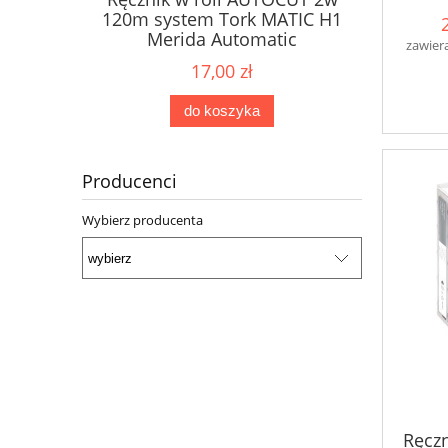
ne Karen
120m system Tork MATIC H1
dozow
2W
Merida Automatic
zawier
17,00 zł
do koszyka
Producenci
Wybierz producenta
Ręczn