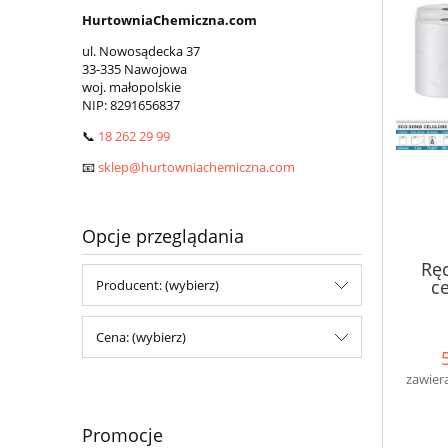
HurtowniaChemiczna.com
ul. Nowosądecka 37
33-335 Nawojowa
woj. małopolskie
NIP:
8291656837
📞
18 262 29 99
📧
sklep@hurtowniachemiczna.com
Opcje przeglądania
Ręc
c
Producent: (wybierz)
Cena: (wybierz)
zawier
Promocje