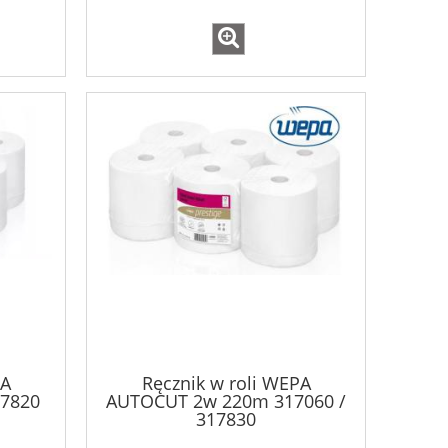
PA
Ręcznik w roli WEPA
7820
AUTOCUT 2w 220m 317060 /
317830
y
Clinex Grill 1L do mycia grilli i
Clinex W3 Act