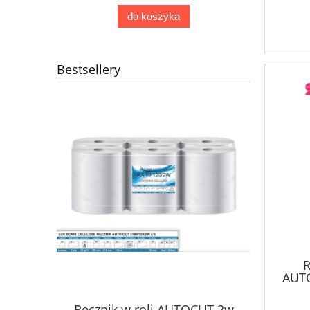
do koszyka
Bestsellery
R
AUT
Ręcznik w roli AUTOCUT 2w
Papier 