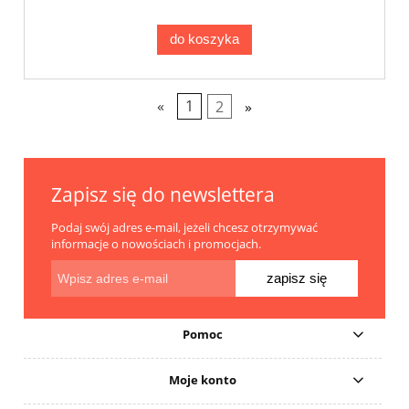
do koszyka
«
1
2
»
Zapisz się do newslettera
Podaj swój adres e-mail, jeżeli chcesz otrzymywać
informacje o nowościach i promocjach.
zapisz się
Pomoc
Moje konto