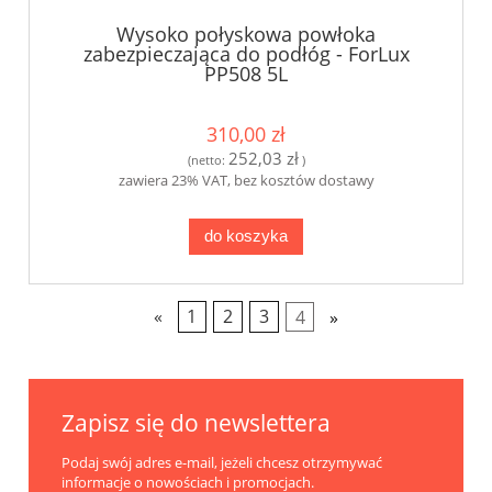
Wysoko połyskowa powłoka
zabezpieczająca do podłóg - ForLux
PP508 5L
310,00 zł
252,03 zł
(netto:
)
zawiera 23% VAT, bez kosztów dostawy
do koszyka
«
1
2
3
4
»
Zapisz się do newslettera
Podaj swój adres e-mail, jeżeli chcesz otrzymywać
informacje o nowościach i promocjach.