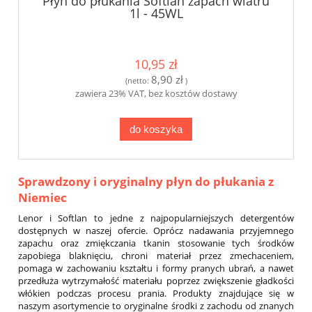
Płyn do płukania Softlan zapach wiatru
1l - 45WL
10,95 zł
8,90 zł
(netto:
)
zawiera 23% VAT, bez kosztów dostawy
do koszyka
Sprawdzony i oryginalny płyn do płukania z
Niemiec
Lenor i Softlan to jedne z najpopularniejszych detergentów
dostępnych w naszej ofercie. Oprócz nadawania przyjemnego
zapachu oraz zmiękczania tkanin stosowanie tych środków
zapobiega blaknięciu, chroni materiał przez zmechaceniem,
pomaga w zachowaniu kształtu i formy pranych ubrań, a nawet
przedłuża wytrzymałość materiału poprzez zwiększenie gładkości
włókien podczas procesu prania. Produkty znajdujące się w
naszym asortymencie to oryginalne środki z zachodu od znanych