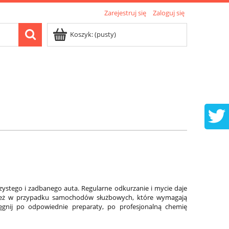
Zarejestruj się
Zaloguj się
Koszyk:
(pusty)
 czystego i zadbanego auta. Regularne odkurzanie i mycie daje
e też w przypadku samochodów służbowych, które wymagają
ięgnij po odpowiednie preparaty, po profesjonalną chemię