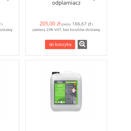
odplamiacz
205,00 zł
ł
166,67 zł
)
(netto:
)
dostawy
zawiera 23% VAT, bez kosztów dostawy
do koszyka