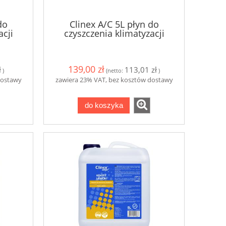
do
Clinex A/C 5L płyn do
acji
czyszczenia klimatyzacji
139,00 zł
ł
113,01 zł
)
(netto:
)
dostawy
zawiera 23% VAT, bez kosztów dostawy
do koszyka