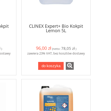
okpit
CLINEX Expert+ Bio Kokpit
Lemon 5L
96,00 zł
ł
78,05 zł
)
(netto:
)
dostawy
zawiera 23% VAT, bez kosztów dostawy
do koszyka