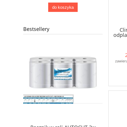
do koszyka
Bestsellery
Cli
odpla
zawier