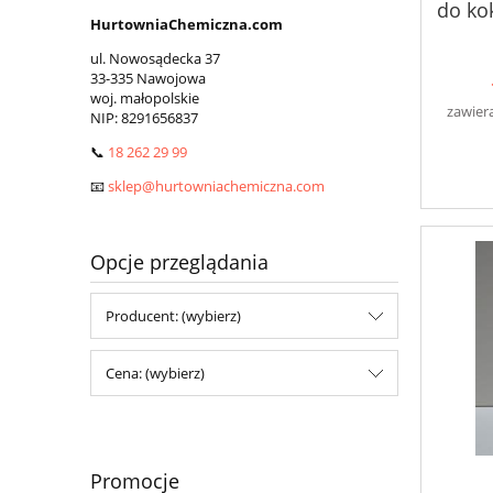
do ko
HurtowniaChemiczna.com
ul. Nowosądecka 37
33-335 Nawojowa
woj. małopolskie
zawier
NIP:
8291656837
📞
18 262 29 99
📧
sklep@hurtowniachemiczna.com
Opcje przeglądania
Producent: (wybierz)
Cena: (wybierz)
Promocje