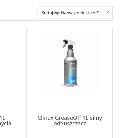
Sortuj wg:
Nazwa produktu A-Z
1L
Clinex GreaseOff 1L silny
mycia
odtłuszczacz