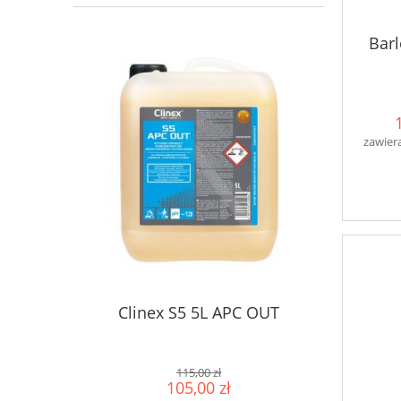
Bar
zawier
Clinex S5 5L APC OUT
115,00 zł
105,00 zł