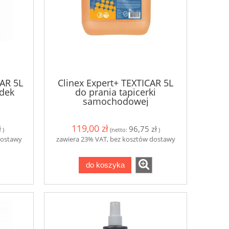
y
Clinex Grill 1L do mycia grilli i
Clinex W3 Act
piekarników
Mycie łazien
19,10 zł
19,5
do koszyka
do ko
CAR 5L
Clinex Expert+ TEXTICAR 5L
odek
do prania tapicerki
samochodowej
119,00 zł
ł
96,75 zł
)
(netto:
)
dostawy
zawiera 23% VAT, bez kosztów dostawy
do koszyka