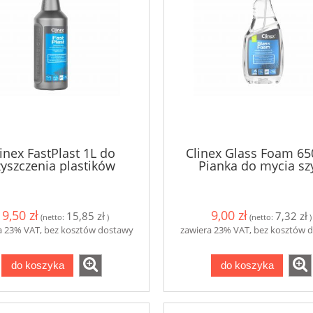
inex FastPlast 1L do
Clinex Glass Foam 65
zyszczenia plastików
Pianka do mycia sz
19,50 zł
9,00 zł
15,85 zł
7,32 zł
(netto:
)
(netto:
)
a 23% VAT, bez kosztów dostawy
zawiera 23% VAT, bez kosztów 
do koszyka
do koszyka