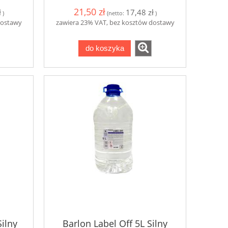
21,50 zł
ł
17,48 zł
)
(netto:
)
dostawy
zawiera 23% VAT, bez kosztów dostawy
do koszyka
Silny
Barlon Label Off 5L Silny