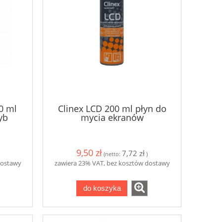
0 ml
Clinex LCD 200 ml płyn do
yb
mycia ekranów
9,50 zł
7,72 zł
(netto:
)
dostawy
zawiera 23% VAT, bez kosztów dostawy
do koszyka