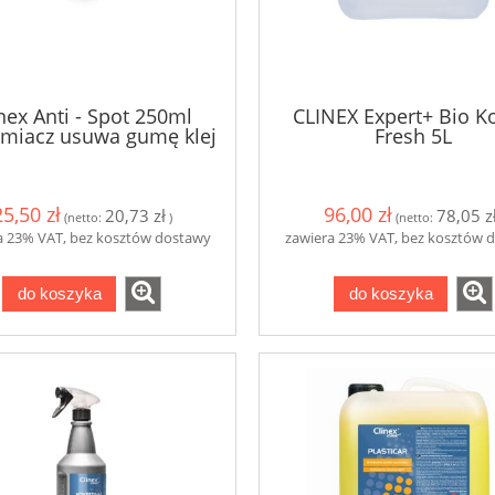
nex Anti - Spot 250ml
CLINEX Expert+ Bio K
miacz usuwa gumę klej
Fresh 5L
25,50 zł
96,00 zł
20,73 zł
78,05 z
(netto:
)
(netto:
a 23% VAT, bez kosztów dostawy
zawiera 23% VAT, bez kosztów 
do koszyka
do koszyka