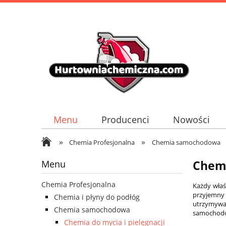
Menu
Producenci
Nowości
»
»
Chemia Profesjonalna
Chemia samochodowa
Menu
Chemi
Chemia Profesjonalna
Każdy właś
przyjemny
Chemia i płyny do podłóg
utrzymywan
Chemia samochodowa
samochod
Chemia do mycia i pielęgnacji