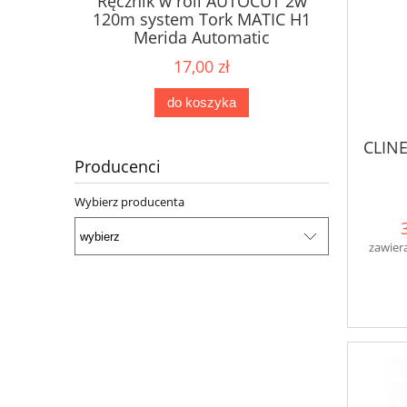
Ręcznik w roli AUTOCUT 2w
Papier 
ne Karen
120m system Tork MATIC H1
dozow
2W
Merida Automatic
17,00 zł
do koszyka
CLINE
Producenci
Wybierz producenta
zawier