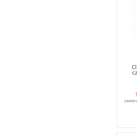
Cl
c
zawier