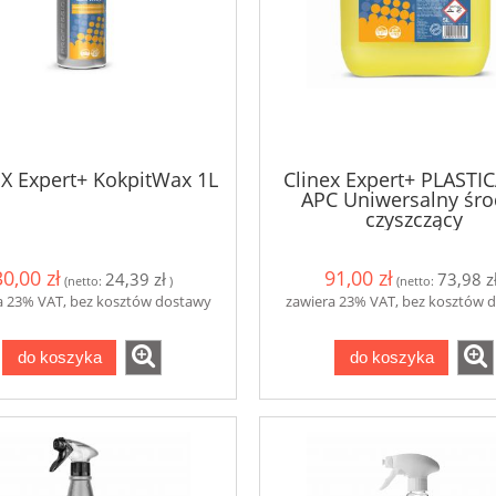
toaletowy centralnego
Magiczna gąbka z melamin
ania 180m do Tork
SmartOne T8
14,00 zł
3,39 zł
do koszyka
do koszyka
X Expert+ KokpitWax 1L
Clinex Expert+ PLASTI
APC Uniwersalny śr
czyszczący
30,00 zł
91,00 zł
24,39 zł
73,98 z
(netto:
)
(netto:
a 23% VAT, bez kosztów dostawy
zawiera 23% VAT, bez kosztów 
do koszyka
do koszyka