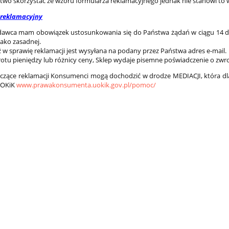
wo skorzystać ze wzoru formularza reklamacyjnego jednak nie stanowi to w
 reklamacyjny
dawca mam obowiązek ustosunkowania się do Państwa żądań w ciągu 14 dn
jako zasadnej.
w sprawię reklamacji jest wysyłana na podany przez Państwa adres e-mail.
rotu pieniędzy lub różnicy ceny, Sklep wydaje pisemne poświadczenie o zwro
czące reklamacji Konsumenci mogą dochodzić w drodze MEDIACJI, która dla
UOKiK
www.prawakonsumenta.uokik.gov.pl/pomoc/
toaletowy centralnego
Magiczna gąbka z melamin
ania 180m do Tork
SmartOne T8
14,00 zł
3,39 zł
do koszyka
do koszyka