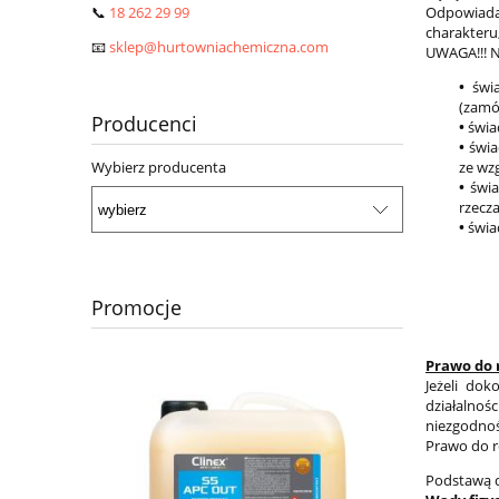
Odpowiadaj
📞
18 262 29 99
charakteru,
📧
sklep@hurtowniachemiczna.com
UWAGA!!! N
•
świa
(zamó
Producenci
•
świa
•
świa
ze wz
Wybierz producenta
•
świa
rzecz
•
świa
Promocje
Prawo do 
Jeżeli do
działalno
niezgodno
Prawo do r
Podstawą d