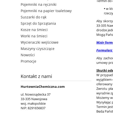
Termin do 
Pojemniki na ręczniki
•
w kt
Pojemniki na papier toaletowy
rzecz
Suszarki do rąk
Aby skorzy
Sprzęt do Sprzątania
33-335 Naw
Kosze na śmieci
drodze jed
Mogą Państ
Worki na śmieci
Wycieraczki wejściowe
Wzór form
Maszyny czyszczące
Formularz
Nowości
Aby zacho
Promocje
umowy prze
Skutki od
W przypadk
Kontakt z nami
wyjątkiem 
oferowany 
HurtowniaChemiczna.com
Zwrotu pła
wyraźnie zg
ul. Nowosądecka 37
Możemy wst
33-335 Nawojowa
Wysyłając 
woj. małopolskie
Termin jes
NIP:
8291656837
Będą Państ