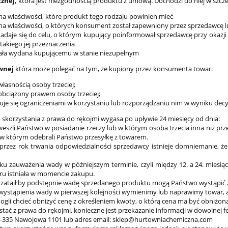
znej,
która jest niezgodnością produktu z umową. Dochodzi do niej w szcze
a właściwości, które produkt tego rodzaju powinien mieć
ma właściwości, o których konsument został zapewniony przez sprzedawcę 
adaje się do celu, o którym kupujący poinformował sprzedawcę przy okazji z
takiego jej przeznaczenia
ała wydana kupującemu w stanie niezupełnym
wnej
która może polegać na tym, że kupiony przez konsumenta towar:
 własnością osoby trzeciej;
 obciążony prawem osoby trzeciej;
uje się ograniczeniami w korzystaniu lub rozporządzaniu nim w wyniku decy
 skorzystania z prawa do rękojmi wygasa po upływie 24 miesięcy od dnia:
eszli Państwo w posiadanie rzeczy lub w którym osoba trzecia inna niż pr
a, w którym odebrali Państwo przesyłkę z towarem.
przez rok trwania odpowiedzialności sprzedawcy istnieje domniemanie, że
u zauważenia wady w późniejszym terminie, czyli między 12. a 24. miesi
u istniała w momencie zakupu.
ep zataił by podstępnie wadę sprzedanego produktu mogą Państwo wystąpić
wystąpienia wady w pierwszej kolejności wymienimy lub naprawimy towar, a j
gli chcieć obniżyć cenę z określeniem kwoty, o którą cena ma być obniżo
stać z prawa do rękojmi, konieczne jest przekazanie informacji w dowolnej
3-335 Nawojowa 1101 lub adres email: sklep@hurtowniachemiczna.com