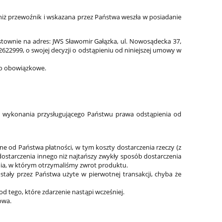
niż przewoźnik i wskazana przez Państwa weszła w posiadanie
ownie na adres: JWS Sławomir Gałązka, ul. Nowosądecka 37,
22999, o swojej decyzji o odstąpieniu od niniejszej umowy w
to obowiązkowe.
ą wykonania przysługującego Państwu prawa odstąpienia od
 od Państwa płatności, w tym koszty dostarczenia rzeczy (z
tarczenia innego niż najtańszy zwykły sposób dostarczenia
dnia, w którym otrzymaliśmy zwrot produktu.
tały przez Państwa użyte w pierwotnej transakcji, chyba że
d tego, które zdarzenie nastąpi wcześniej.
owa.