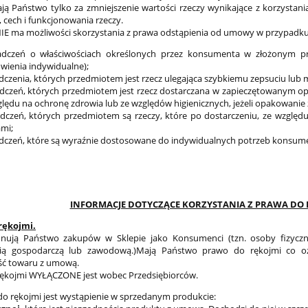
ą Państwo tylko za zmniejszenie wartości rzeczy wynikające z korzystania
 cech i funkcjonowania rzeczy.
IE ma możliwości skorzystania z prawa odstąpienia od umowy w przypadku
dczeń o właściwościach określonych przez konsumenta w złożonym prz
wienia indywidualne);
dczenia, których przedmiotem jest rzecz ulegająca szybkiemu zepsuciu lub m
dczeń, których przedmiotem jest rzecz dostarczana w zapieczętowanym op
ględu na ochronę zdrowia lub ze względów higienicznych, jeżeli opakowanie 
dczeń, których przedmiotem są rzeczy, które po dostarczeniu, ze względu 
ami;
dczeń, które są wyraźnie dostosowane do indywidualnych potrzeb konsum
INFORMACJE DOTYCZĄCE KORZYSTANIA Z PRAWA DO 
rękojmi.
konują Państwo zakupów w Sklepie jako Konsumenci (tzn. osoby fizyczn
ścią gospodarczą lub zawodową.)Mają Państwo prawo do rękojmi co o
ść towaru z umową.
ękojmi WYŁĄCZONE jest wobec Przedsiębiorców.
o rękojmi jest wystąpienie w sprzedanym produkcie: