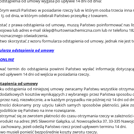
odstąpienia od umowy wygasa po upływie 14 dni od dnia:
órym weszli Państwo w posiadanie rzeczy lub w którym osoba trzecia inna 
y tj. od dnia, w którym odebrali Państwo przesyłkę z towarem.
stać z prawa odstąpienia od umowy, muszą Państwo poinformować nas list
ojowa lub adres e-mail sklep@hurtowniachemiczna.com lub nr telefonu 1826
noznacznego oświadczenia.
wo skorzystać z wzoru formularza odstąpienia od umowy, jednak nie jest 
ularza odstąpienia od umowy
 ONLINE
wać termin do odstąpienia powinni Państwo wysłać informację dotycząc
d upływem 14 dni od wejścia w posiadania rzeczy.
stąpienia od umowy
u odstąpienia od niniejszej umowy zwracamy Państwu wszystkie otrzymane
dodatkowych kosztów wynikających z wybranego przez Państwa sposobu dos
przez nas), niezwłocznie, a w każdym przypadku nie później niż 14 dni od 
tności dokonamy przy użyciu takich samych sposobów płatności, jakie zos
odziliście się Państwo na inne rozwiązanie.
rzymać się ze zwrotem płatności do czasu otrzymania rzeczy w zależności o
produkt na adres: JWS Sławomir Gałązka, ul. Nowosądecka 37, 33-335 Nawoj
t zachowany, jeżeli odeślą Państwo rzecz przed upływem terminu 14 dni.
wo musieli ponieść bezpośrednie koszty zwrotu rzeczy.