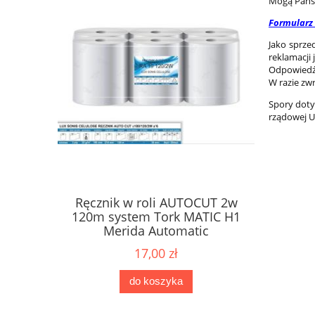
Mogą Państ
Formularz
Jako sprze
reklamacji 
Odpowiedź 
W razie zw
Spory doty
rządowej 
Ręcznik w roli AUTOCUT 2w
Papier 
ne Karen
120m system Tork MATIC H1
dozow
2W
Merida Automatic
17,00 zł
do koszyka