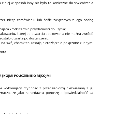
 z niej w sposób inny niż było to konieczne do stwierdzenia
:
ez niego zamówieniu lub ściśle związanych z jego osobą
ająca krótki termin przydatności do użycia;
akowaniu, której po otwarciu opakowania nie można zwrócić
zostało otwarte po dostarczeniu;
na swój charakter, zostają nierozłącznie połączone z innymi
enta.
RĘKOJMI
POUCZENIE O RĘKOJMI
e wykonujący czynność z przedsiębiorcą niezwiązaną z jej
znacza, że jako sprzedawca ponoszę odpowiedzialność za