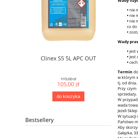
Wady fizyc
•
nie m
•
nie 
•
nie n
co do 
•
zost
Wady pra
•
jest
•
jest
Clinex S5 5L APC OUT
•
cech
Termin
do
w którym w
115,00 zł
tj. od dni
105,00 zł
Przy czym 
sprzedaży.
do koszyka
W przypadk
wada towar
Jeżeli Skl
W sytuacji 
Bestsellery
Państwo mo
Aby skorzy
Gałązka, 3