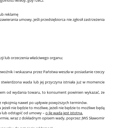
gólności wtedy, gdy rzecz:
lub reklamę
awierania umowy, jeśli przedsiębiorca nie zgłosił zastrzeżenia
zji lub orzeczenia właściwego organu;
zewoźnik i wskazana przez Państwa weszła w posiadanie rzeczy
 stwierdzona wada lub jej przyczyna istniała już w momencie
ącem od wydania towaru, to konsument powinien wykazać, że
 z rękojmią nawet po upływie powyższych terminów.
eżeli nie będzie to możliwe, jeżeli nie będzie to możliwe będą
na lub odstąpić od umowy –
o ile wada jest istotna.
 formie, wraz z dokładnym opisem wady, poprzez: JWS Sławomir