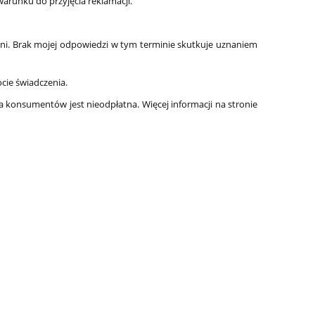
arunku do przyjęcia reklamacji.
i. Brak mojej odpowiedzi w tym terminie skutkuje uznaniem
cie świadczenia.
 konsumentów jest nieodpłatna. Więcej informacji na stronie
y
Clinex Grill 1L do mycia grilli i
Clinex W3 Act
piekarników
Mycie łazien
19,10 zł
19,5
do koszyka
do ko