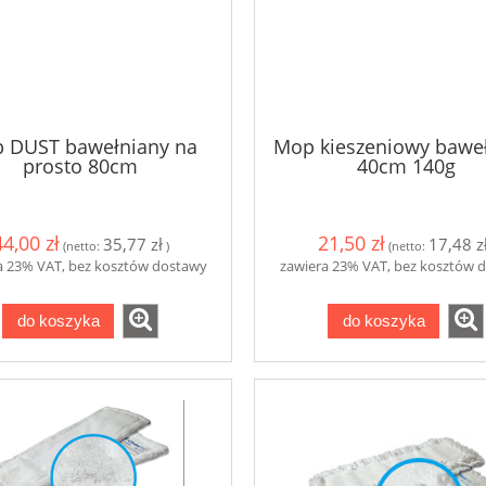
14,00 zł
3,39 zł
do koszyka
do koszyka
 DUST bawełniany na
Mop kieszeniowy bawe
prosto 80cm
40cm 140g
44,00 zł
21,50 zł
35,77 zł
17,48 z
(netto:
)
(netto:
a 23% VAT, bez kosztów dostawy
zawiera 23% VAT, bez kosztów 
do koszyka
do koszyka