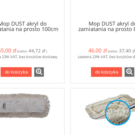
Mop DUST akryl do
Mop DUST akryl d
atania na prosto 100cm
zamiatania na prosto
55,00 zł
46,00 zł
44,72 zł
37,40 z
(netto:
)
(netto:
a 23% VAT, bez kosztów dostawy
zawiera 23% VAT, bez kosztów 
do koszyka
do koszyka
toaletowy centralnego
Magiczna gąbka z melamin
ania 180m do Tork
SmartOne T8