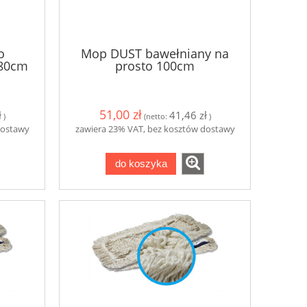
o
Mop DUST bawełniany na
 80cm
prosto 100cm
51,00 zł
ł
41,46 zł
)
(netto:
)
dostawy
zawiera 23% VAT, bez kosztów dostawy
do koszyka
y
Clinex Grill 1L do mycia grilli i
Clinex W3 Act
piekarników
Mycie łazien