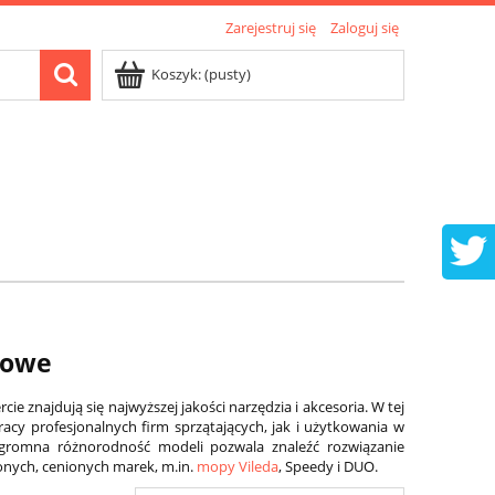
Zarejestruj się
Zaloguj się
Koszyk:
(pusty)
iowe
ie znajdują się najwyższej jakości narzędzia i akcesoria. W tej
y profesjonalnych firm sprzątających, jak i użytkowania w
Ogromna różnorodność modeli pozwala znaleźć rozwiązanie
nych, cenionych marek, m.in.
mopy Vileda
, Speedy i DUO.