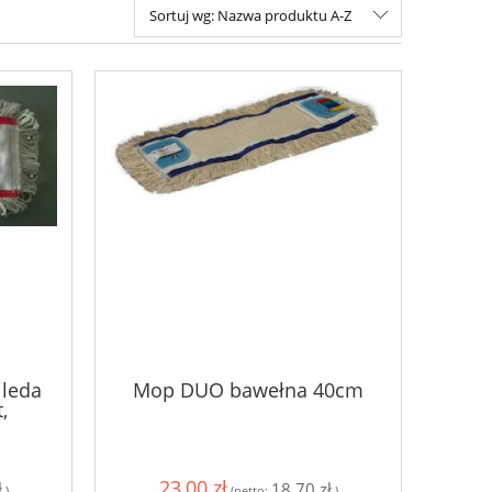
Sortuj wg:
Nazwa produktu A-Z
ileda
Mop DUO bawełna 40cm
,
23,00 zł
ł
18,70 zł
)
(netto:
)