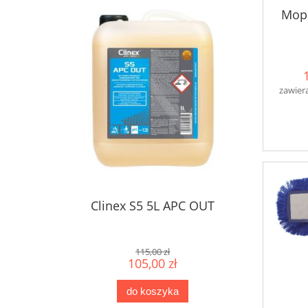
Mop 
zawier
Clinex S5 5L APC OUT
115,00 zł
105,00 zł
do koszyka