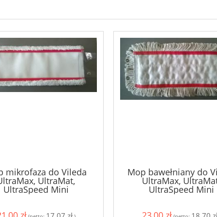
 mikrofaza do Vileda
Mop bawełniany do V
UltraMax, UltraMat,
UltraMax, UltraMat
UltraSpeed Mini
UltraSpeed Mini
21,00 zł
23,00 zł
17,07 zł
18,70 z
(netto:
)
(netto: