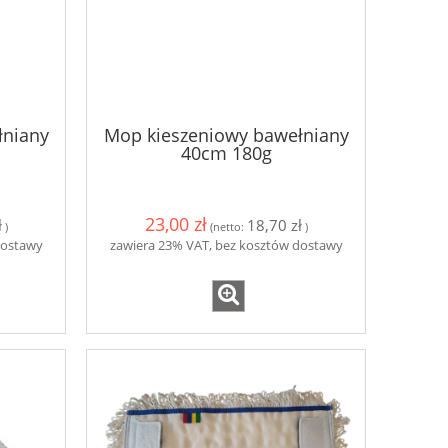
19,10 zł
19,5
do koszyka
do ko
łniany
Mop kieszeniowy bawełniany
40cm 180g
23,00 zł
ł
18,70 zł
)
(netto:
)
dostawy
zawiera 23% VAT, bez kosztów dostawy