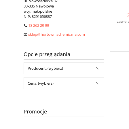
ul. Nowosądecka 37
33-335 Nawojowa
woj. małopolskie
NIP:
8291656837
zawier
📞
18 262 29 99
📧
sklep@hurtowniachemiczna.com
Opcje przeglądania
Producent: (wybierz)
Cena: (wybierz)
Promocje