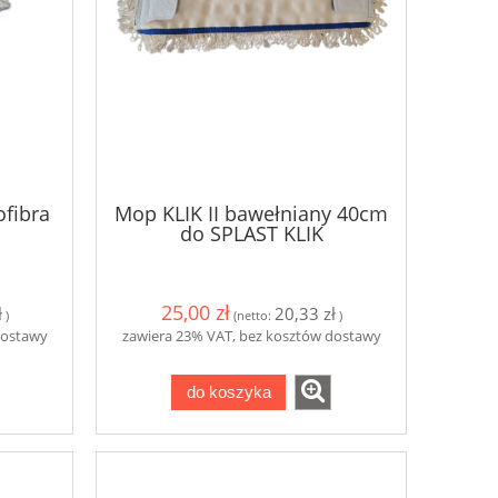
fibra
Mop KLIK II bawełniany 40cm
do SPLAST KLIK
25,00 zł
ł
20,33 zł
)
(netto:
)
dostawy
zawiera 23% VAT, bez kosztów dostawy
do koszyka