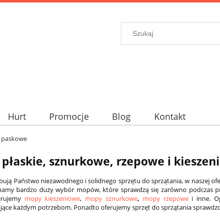
Hurt
Promocje
Blog
Kontakt
, paskowe
płaskie, sznurkowe, rzepowe i kieszen
ebują Państwo niezawodnego i solidnego sprzętu do sprzątania, w naszej oferc
mamy bardzo duży wybór mopów, które sprawdzą się zarówno podczas prac
erujemy
mopy kieszeniowe
,
mopy sznurkowe
,
mopy rzepowe
i inne. 
ące każdym potrzebom. Ponadto oferujemy sprzęt do sprzątania sprawdzo