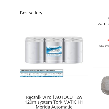
Bestsellery
zami
zawier
Ręcznik w roli AUTOCUT 2w
Papier 
ne Karen
120m system Tork MATIC H1
dozow
2W
Merida Automatic