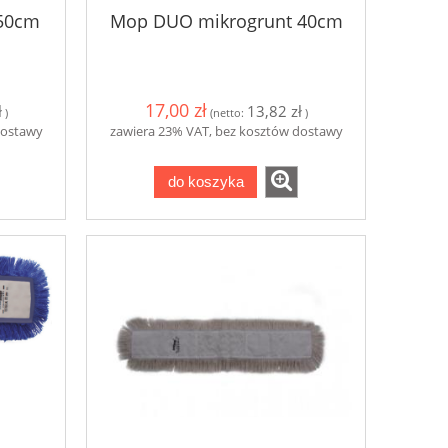
 50cm
Mop DUO mikrogrunt 40cm
17,00 zł
ł
13,82 zł
)
(netto:
)
dostawy
zawiera 23% VAT, bez kosztów dostawy
do koszyka