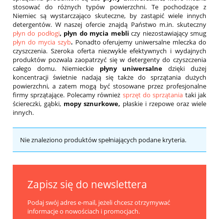
stosować do różnych typów powierzchni. Te pochodzące z
Niemiec są wystarczająco skuteczne, by zastąpić wiele innych
detergentów. W naszej ofercie znajdą Państwo m.in. skuteczny
płyn do podłogi
, płyn do mycia mebli
czy niezostawiający smug
płyn do mycia szyb
.
Ponadto oferujemy uniwersalne mleczka do
czyszczenia. Szeroka oferta niezwykle efektywnych i wydajnych
produktów pozwala zaopatrzyć się w detergenty do czyszczenia
całego domu. Niemieckie
płyny uniwersalne
dzięki dużej
koncentracji świetnie nadają się także do sprzątania dużych
powierzchni, a zatem mogą być stosowane przez profesjonalne
firmy sprzątające. Polecamy również
sprzęt do sprzątania
taki jak
ściereczki, gąbki,
mopy sznurkowe,
płaskie i rzepowe oraz wiele
innych.
Nie znaleziono produktów spełniających podane kryteria.
Zapisz się do newslettera
Podaj swój adres e-mail, jeżeli chcesz otrzymywać
informacje o nowościach i promocjach.