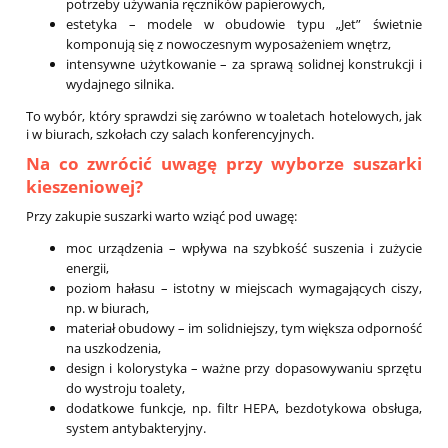
potrzeby używania ręczników papierowych,
estetyka – modele w obudowie typu „Jet” świetnie
komponują się z nowoczesnym wyposażeniem wnętrz,
intensywne użytkowanie – za sprawą solidnej konstrukcji i
wydajnego silnika.
To wybór, który sprawdzi się zarówno w toaletach hotelowych, jak
i w biurach, szkołach czy salach konferencyjnych.
Na co zwrócić uwagę przy wyborze suszarki
kieszeniowej?
Przy zakupie suszarki warto wziąć pod uwagę:
moc urządzenia – wpływa na szybkość suszenia i zużycie
energii,
poziom hałasu – istotny w miejscach wymagających ciszy,
np. w biurach,
materiał obudowy – im solidniejszy, tym większa odporność
na uszkodzenia,
design i kolorystyka – ważne przy dopasowywaniu sprzętu
do wystroju toalety,
dodatkowe funkcje, np. filtr HEPA, bezdotykowa obsługa,
system antybakteryjny.