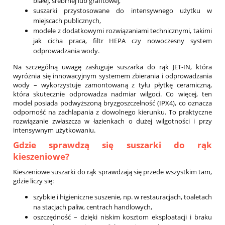
białej, srebrnej lub grafitowej,
suszarki przystosowane do intensywnego użytku w
miejscach publicznych,
modele z dodatkowymi rozwiązaniami technicznymi, takimi
jak cicha praca, filtr HEPA czy nowoczesny system
odprowadzania wody.
Na szczególną uwagę zasługuje suszarka do rąk JET-IN, która
wyróżnia się innowacyjnym systemem zbierania i odprowadzania
wody – wykorzystuje zamontowaną z tyłu płytkę ceramiczną,
która skutecznie odprowadza nadmiar wilgoci. Co więcej, ten
model posiada podwyższoną bryzgoszczelność (IPX4), co oznacza
odporność na zachlapania z dowolnego kierunku. To praktyczne
rozwiązanie zwłaszcza w łazienkach o dużej wilgotności i przy
intensywnym użytkowaniu.
Gdzie sprawdzą się suszarki do rąk
kieszeniowe?
Kieszeniowe suszarki do rąk sprawdzają się przede wszystkim tam,
gdzie liczy się:
szybkie i higieniczne suszenie, np. w restauracjach, toaletach
na stacjach paliw, centrach handlowych,
oszczędność – dzięki niskim kosztom eksploatacji i braku