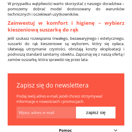
W przypadku wątpliwości warto skorzystać z naszego doradztwa –
pomożemy dobrać model dostosowany do warunków
technicznych i oczekiwań użytkowników.
Zainwestuj w komfort i higienę – wybierz
kieszeniową suszarkę do rąk
Jeśli szukasz rozwiązania trwałego, bezawaryjnego i estetycznego,
suszarki do rąk kieszeniowe są wyborem, który się opłaca.
Ułatwiają utrzymanie czystości, obniżają koszty eksploatacji i
podnoszą standard sanitarny obiektu. Zapoznaj się z naszą ofertą i
zamów suszarkę, która sprawdzi się przez lata.
Zapisz się do newslettera
Podaj swój adres e-mail, jeżeli chcesz otrzymywać
informacje o nowościach i promocjach.
zapisz się
Pomoc