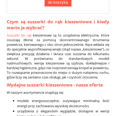
do koszyka
Czym są suszarki do rąk kieszeniowe i kiedy
warto je wybrać?
Suszarki do rąk
kieszeniowe są to urządzenia elektryczne, które
osuszają dłonie za pomocą skoncentrowanego strumienia
powietrza, kierowanego z obu stron jednocześnie. Ręce wkłada się
do specjalnie wyprofilowanej wnęki (stąd nazwa „kieszeniowe”), co
zwiększa precyzję działania i skraca czas suszenia do kilkunastu
sekund. W porównaniu do standardowych modeli
nadmuchowych, wersje kieszeniowe są szybsze, dokładniejsze i
bardziej higieniczne, gdyż nie rozprzestrzeniają kropel w powietrzu.
To rozwiązanie przeznaczone do miejsc o dużym natężeniu ruchu,
gdzie liczy się zarówno czas obsługi, jak i czystość otoczenia.
Wydajne suszarki kieszeniowe - nasza oferta
W naszym asortymencie znajdują się:
modele energooszczędne, zużywające minimalną ilość
energii przy zachowaniu wysokiej skuteczności,
urządzenia o eleganckim wyglądzie, dostępne w wersji