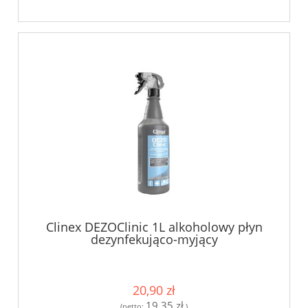
Clinex DEZOClinic 1L alkoholowy płyn
dezynfekująco-myjący
20,90 zł
19,35 zł
(netto:
)