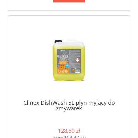
Clinex DishWash 5L płyn myjący do
zmywarek
128,50 zł
104,47 zł
(netto:
)