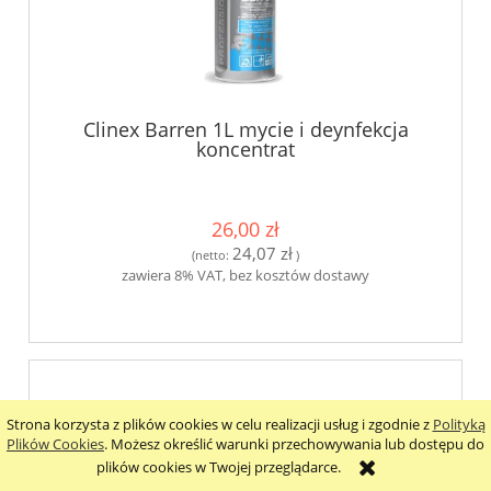
Clinex Barren 1L mycie i deynfekcja
koncentrat
26,00 zł
24,07 zł
(netto:
)
zawiera 8% VAT, bez kosztów dostawy
Strona korzysta z plików cookies w celu realizacji usług i zgodnie z
Polityką
Plików Cookies
. Możesz określić warunki przechowywania lub dostępu do
plików cookies w Twojej przeglądarce.