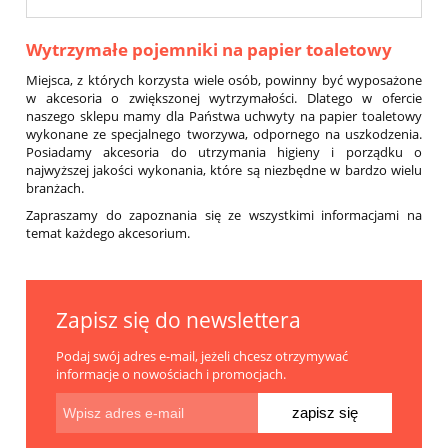
Wytrzymałe pojemniki na papier toaletowy
Miejsca, z których korzysta wiele osób, powinny być wyposażone
w akcesoria o zwiększonej wytrzymałości. Dlatego w ofercie
naszego sklepu mamy dla Państwa uchwyty na papier toaletowy
wykonane ze specjalnego tworzywa, odpornego na uszkodzenia.
Posiadamy akcesoria do utrzymania higieny i porządku o
najwyższej jakości wykonania, które są niezbędne w bardzo wielu
branżach.
Zapraszamy do zapoznania się ze wszystkimi informacjami na
temat każdego akcesorium.
Zapisz się do newslettera
Podaj swój adres e-mail, jeżeli chcesz otrzymywać
informacje o nowościach i promocjach.
zapisz się