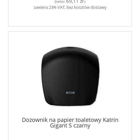
69,11 zł
(netto:
)
zawiera 23% VAT, bez kosztów dostawy
Dozownik na papier toaletowy Katrin
Gigant S czarny