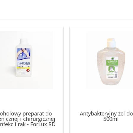
koholowy preparat do
Antybakteryjny żel do
enicznej i chirurgicznej
500ml
nfekcji rąk - ForLux RD
500ml