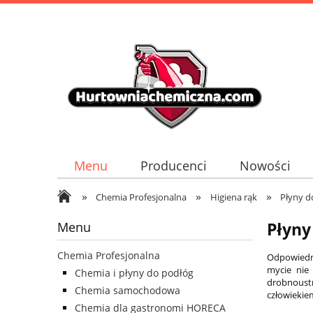
Menu
Producenci
Nowości
»
»
»
Chemia Profesjonalna
Higiena rąk
Płyny d
Menu
Płyny
Chemia Profesjonalna
Odpowiedni
mycie nie
Chemia i płyny do podłóg
drobnoustr
Chemia samochodowa
człowiekie
Chemia dla gastronomi HORECA