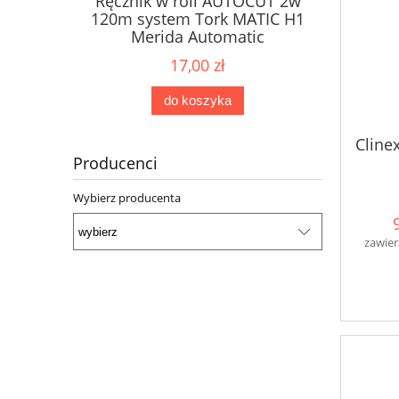
Ręcznik w roli AUTOCUT 2w
Papier 
ne Karen
120m system Tork MATIC H1
dozow
2W
Merida Automatic
17,00 zł
do koszyka
Cline
Producenci
Wybierz producenta
zawier