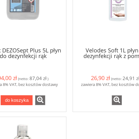
toaletowy centralnego
Magiczna gąbka z melamin
ania 180m do Tork
SmartOne T8
14,00 zł
3,39 zł
do koszyka
do koszyka
x DEZOSept Plus 5L płyn
Velodes Soft 1L płyn
do dezynfekcji rąk
dezynfekcji rąk z po
94,00 zł
26,90 zł
87,04 zł
24,91 z
(netto:
)
(netto:
a 8% VAT, bez kosztów dostawy
zawiera 8% VAT, bez kosztów 
do koszyka