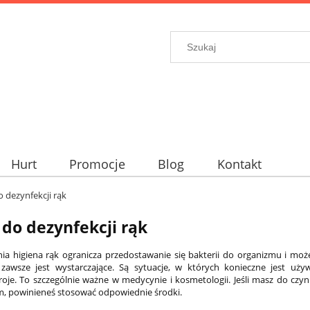
Hurt
Promocje
Blog
Kontakt
o dezynfekcji rąk
 do dezynfekcji rąk
a higiena rąk ogranicza przedostawanie się bakterii do organizmu i moż
 zawsze jest wystarczające. Są sytuacje, w których konieczne jest uż
oje. To szczególnie ważne w medycynie i kosmetologii. Jeśli masz do czyn
m, powinieneś stosować odpowiednie środki.