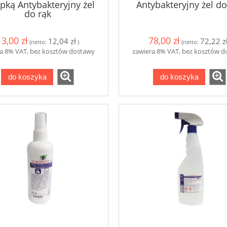
ką Antybakteryjny żel
Antybakteryjny żel do
do rąk
13,00 zł
78,00 zł
12,04 zł
72,22 z
(netto:
)
(netto:
a 8% VAT, bez kosztów dostawy
zawiera 8% VAT, bez kosztów 
do koszyka
do koszyka