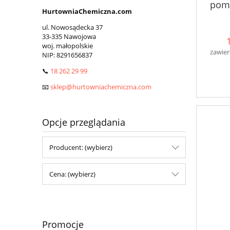
pomp
HurtowniaChemiczna.com
ul. Nowosądecka 37
33-335 Nawojowa
woj. małopolskie
zawier
NIP:
8291656837
📞
18 262 29 99
📧
sklep@hurtowniachemiczna.com
Opcje przeglądania
Producent: (wybierz)
Cena: (wybierz)
Promocje