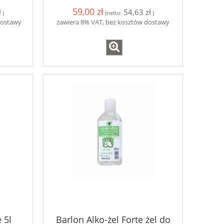
59,00 zł
ł
54,63 zł
)
(netto:
)
dostawy
zawiera 8% VAT, bez kosztów dostawy
 5l
Barlon Alko-żel Forte żel do