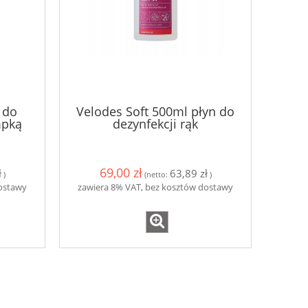
y
Clinex Grill 1L do mycia grilli i
Clinex W3 Act
piekarników
Mycie łazien
19,10 zł
19,5
do koszyka
do ko
 do
Velodes Soft 500ml płyn do
mpką
dezynfekcji rąk
69,00 zł
ł
63,89 zł
)
(netto:
)
dostawy
zawiera 8% VAT, bez kosztów dostawy