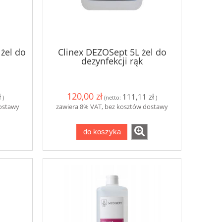
żel do
Clinex DEZOSept 5L żel do
dezynfekcji rąk
120,00 zł
ł
111,11 zł
)
(netto:
)
dostawy
zawiera 8% VAT, bez kosztów dostawy
do koszyka