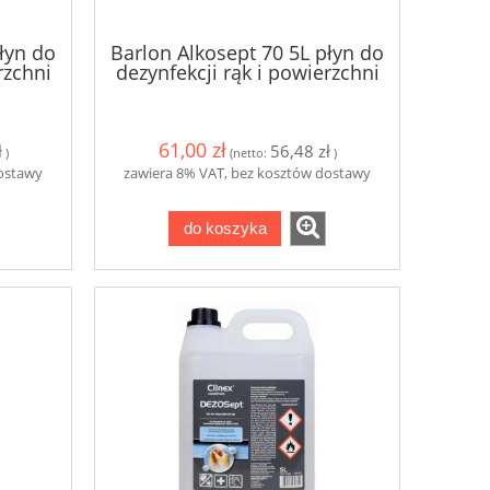
łyn do
Barlon Alkosept 70 5L płyn do
rzchni
dezynfekcji rąk i powierzchni
61,00 zł
ł
56,48 zł
)
(netto:
)
dostawy
zawiera 8% VAT, bez kosztów dostawy
do koszyka