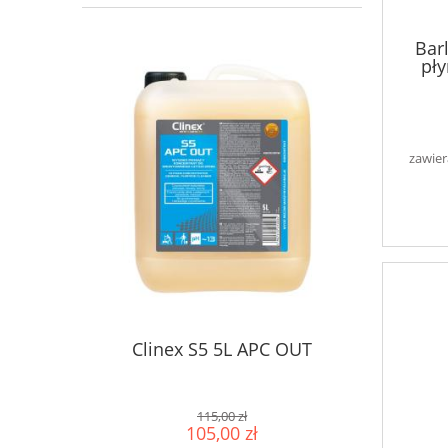
Bar
pły
zawier
Clinex S5 5L APC OUT
115,00 zł
105,00 zł