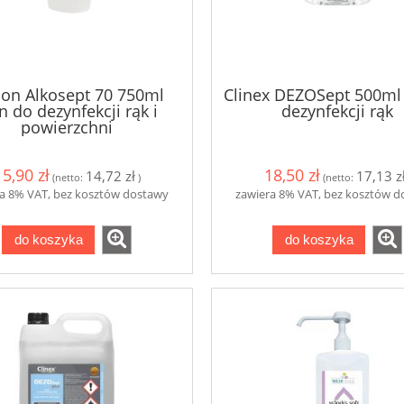
lon Alkosept 70 750ml
Clinex DEZOSept 500ml 
n do dezynfekcji rąk i
dezynfekcji rąk
powierzchni
15,90 zł
18,50 zł
14,72 zł
17,13 z
(netto:
)
(netto:
a 8% VAT, bez kosztów dostawy
zawiera 8% VAT, bez kosztów 
do koszyka
do koszyka