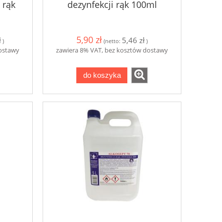
 rąk
dezynfekcji rąk 100ml
5,90 zł
ł
5,46 zł
)
(netto:
)
dostawy
zawiera 8% VAT, bez kosztów dostawy
do koszyka