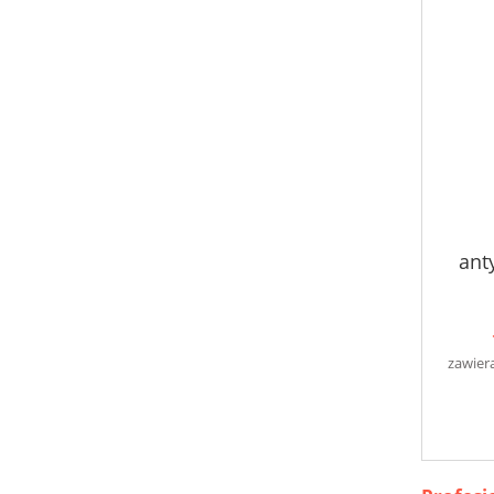
ant
zawier