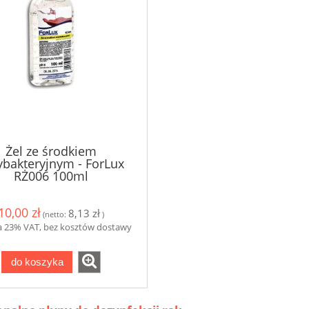
Żel ze środkiem
ybakteryjnym - ForLux
RŻ006 100ml
10,00 zł
8,13 zł
(netto:
)
a 23% VAT, bez kosztów dostawy
do koszyka