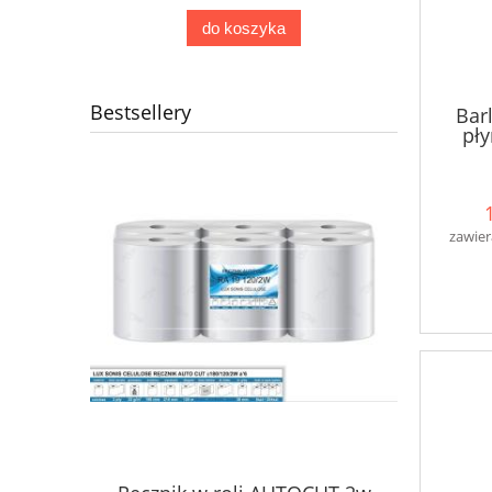
do koszyka
Bestsellery
Bar
pły
zawier