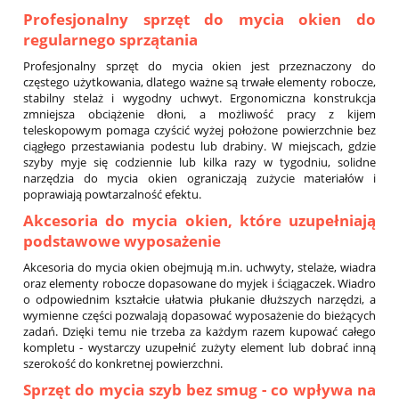
Profesjonalny sprzęt do mycia okien do
regularnego sprzątania
Profesjonalny sprzęt do mycia okien jest przeznaczony do
częstego użytkowania, dlatego ważne są trwałe elementy robocze,
stabilny stelaż i wygodny uchwyt. Ergonomiczna konstrukcja
zmniejsza obciążenie dłoni, a możliwość pracy z kijem
teleskopowym pomaga czyścić wyżej położone powierzchnie bez
ciągłego przestawiania podestu lub drabiny. W miejscach, gdzie
szyby myje się codziennie lub kilka razy w tygodniu, solidne
narzędzia do mycia okien ograniczają zużycie materiałów i
poprawiają powtarzalność efektu.
Akcesoria do mycia okien, które uzupełniają
podstawowe wyposażenie
Akcesoria do mycia okien obejmują m.in. uchwyty, stelaże, wiadra
oraz elementy robocze dopasowane do myjek i ściągaczek. Wiadro
o odpowiednim kształcie ułatwia płukanie dłuższych narzędzi, a
wymienne części pozwalają dopasować wyposażenie do bieżących
zadań. Dzięki temu nie trzeba za każdym razem kupować całego
kompletu - wystarczy uzupełnić zużyty element lub dobrać inną
szerokość do konkretnej powierzchni.
Sprzęt do mycia szyb bez smug - co wpływa na