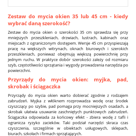
Zestaw do mycia okien 35 lub 45 cm - kiedy
wybrać daną szerokość?
Zestaw do mycia okien o szerokości 35 cm sprawdza się przy
mniejszych przeszkleniach, drzwiach, lustrach, kabinach oraz
miejscach z ograniczonym dostępem. Wersje 45 cm przyspieszają
pracę na większych witrynach, oknach biurowych i szerokich
przeszkleniach, ponieważ obejmują większą powierzchnię przy
jednym ruchu. W praktyce dobór szerokości zależy od rozmiaru
szyb, częstotliwości sprzątania i wygody prowadzenia narzędzia po
powierzchni.
Przyrządy do mycia okien: myjka, pad,
skrobak i ściągaczka
Przyrządy do mycia okien warto dobierać zgodnie z rodzajem
zabrudzeń. Myjka z włóknem rozprowadza wodę oraz środek
czyszczący po szybie, pad pomaga przy mocniejszych osadach, a
skrobak ułatwia usuwanie zaschniętych punktowych zabrudzeń.
Ściągaczka odpowiada za końcowy efekt - zbiera wodę z tafli i
ogranicza ryzyko zacieków. Taki podział narzędzi skraca czas
czyszczenia, szczególnie w obiektach usługowych, sklepach,
biurach, szkołach i firmach sprzątających.