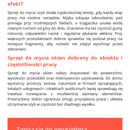
efekt?
Sprzęt do mycia szyb działa najskuteczniej wtedy, gdy każdy etap
pracy ma osobne narzędzie. Myjka odspaja zabrudzenia, pad
pomaga przy trudniejszych śladach, a ściągaczka usuwa wodę
równym ruchem od góry do dołu. Znaczenie ma też czystość gumy
roboczej, odpowiedni nacisk i regularne płukanie włókna. Przy
większych przeszkleniach dobrze sprawdza się podział pracy na
mniejsze fragmenty, aby roztwór nie zdążył wyschnąć przed
zebraniem.
Sprzęt do mycia okien dobrany do obiektu i
częstotliwości pracy
Sprzęt do mycia okien należy dopasować do powierzchni,
wysokości przeszkleń oraz intensywności użytkowania. Do domu
wystarczy prostszy zestaw, natomiast w firmach sprzątających,
lokalach usługowych i obiektach publicznych lepiej sprawdzają się
trwalsze rozwiązania z możliwością wymiany elementów.
Przemyślany dobór ogranicza smugi, przyspiesza pracę i ułatwia
utrzymanie szyb w czystości bez zbędnego wysiłku.
Zapisz się do newslettera