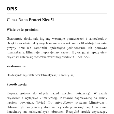
OPIS
Clinex Nano Protect Nice 5l
Właściwości produktu
Gwarantuje doskonałą higienę wewnątrz pomieszczeń i samochodów,
Dzięki zawartości aktywnych nanocząsteczek srebra likwiduje bakterie,
grzyby oraz ich zarodniki opóźniając jednocześnie ich ponowne
rozmnażanie. Eliminuje nieprzyjemny zapach. By osiągnąć lepszy efekt
czystości zaleca się stosować wcześniej produkt Clinex A/C.
Zastosowanie
Do dezynfekcji układów klimatyzacji i wentylacji.
Sposób użycia
Preparat gotowy do użycia. Przed użyciem wstrząsnąć. W czasie
czyszczenia wyłączyć klimatyzację. Nastawić nagrzewnicę na zimny
nawiew powietrza. Wyjąć filtr antypyłkowy systemu klimatyzacji.
Ustawić tryb pracy wentylatora na recyrkulację wewnętrzną. Uruchomić
dmuchawę na maksymalnych obrotach. Rozpylić środek czyszczący