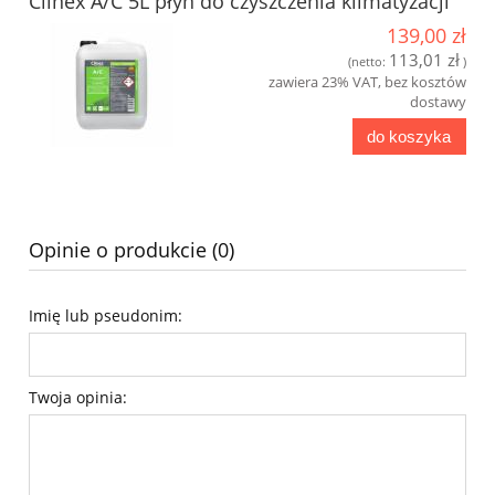
Clinex A/C 5L płyn do czyszczenia klimatyzacji
139,00 zł
113,01 zł
(netto:
)
zawiera 23% VAT, bez kosztów
dostawy
do koszyka
Opinie o produkcie (0)
Imię lub pseudonim:
Twoja opinia: