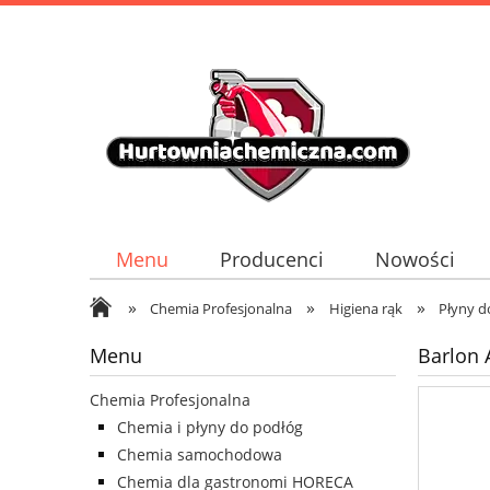
Menu
Producenci
Nowości
»
»
»
Chemia Profesjonalna
Higiena rąk
Płyny d
Menu
Barlon 
Chemia Profesjonalna
Chemia i płyny do podłóg
Chemia samochodowa
Chemia dla gastronomi HORECA