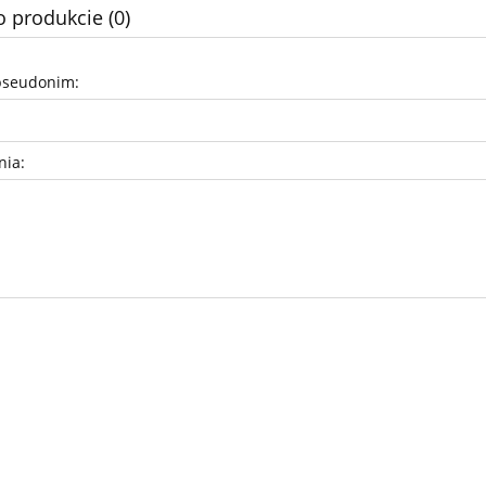
o produkcie (0)
pseudonim:
nia:
toaletowy centralnego
Magiczna gąbka z melamin
ania 180m do Tork
SmartOne T8
14,00 zł
3,39 zł