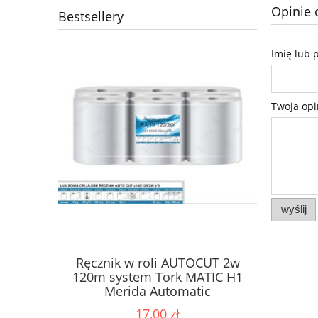
Opinie 
Bestsellery
Imię lub 
Twoja opi
wyślij
Ręcznik w roli AUTOCUT 2w
Papier 
ne Karen
120m system Tork MATIC H1
dozow
2W
Merida Automatic
17,00 zł