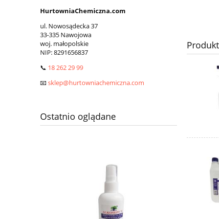
HurtowniaChemiczna.com
ul. Nowosądecka 37
33-335 Nawojowa
woj. małopolskie
Produk
NIP:
8291656837
📞
18 262 29 99
📧
sklep@hurtowniachemiczna.com
Ostatnio oglądane