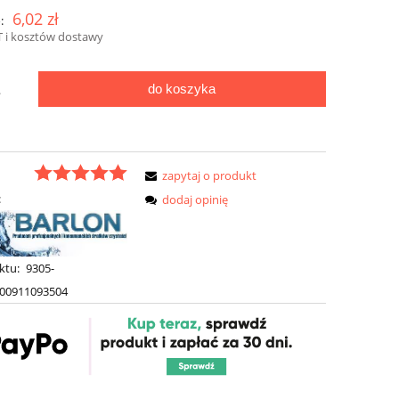
6,02 zł
:
 i kosztów dostawy
do koszyka
.
zapytaj o produkt
:
dodaj opinię
ktu:
9305-
00911093504