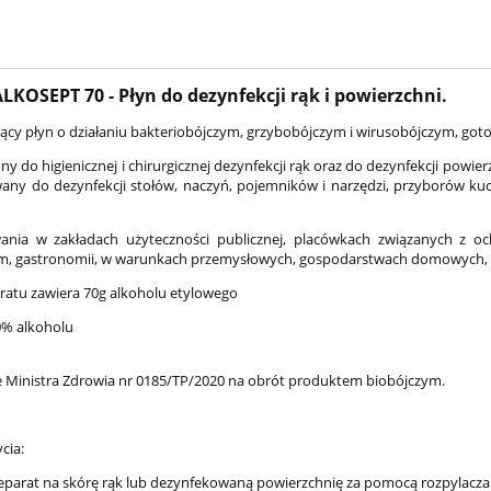
LKOSEPT 70 - Płyn do dezynfekcji rąk i powierzchni.
ący płyn o działaniu bakteriobójczym, grzybobójczym i wirusobójczym, goto
ny do higienicznej i chirurgicznej dezynfekcji rąk oraz do dezynfekcji powi
any do dezynfekcji stołów, naczyń, pojemników i narzędzi, przyborów ku
ania w zakładach użyteczności publicznej, placówkach związanych z 
m, gastronomii, w warunkach przemysłowych, gospodarstwach domowych, m
ratu zawiera 70g alkoholu etylowego
0% alkoholu
 Ministra Zdrowia nr 0185/TP/2020 na obrót produktem biobójczym.
cia:
eparat na skórę rąk lub dezynfekowaną powierzchnię za pomocą rozpylacza 