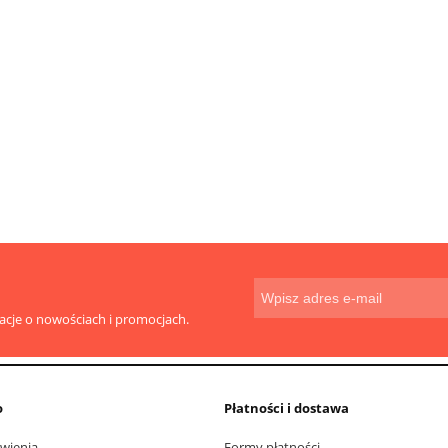
do koszyka
do koszyka
macje o nowościach i promocjach.
o
Płatności i dostawa
wienia
Formy płatności