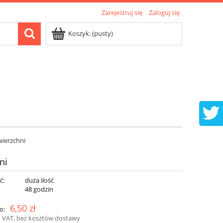
Zarejestruj się
Zaloguj się
Koszyk:
(pusty)
wierzchni
ni
ć:
duża ilość
:
48 godzin
6,50 zł
o:
 VAT, bez kosztów dostawy