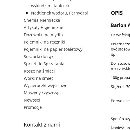
wykładzin i tapicerki
OPIS
Nadtlenek wodoru, Perhydrol
Chemia Niemiecka
Barlon A
Artykuły Higieniczne
Dozowniki na mydło
Dezynfekuj
Pojemniki na ręczniki
Przeznaczo
Pojemniki na papier toaletowy
być stosow
itp.
Suszarki do rąk
Do stosow
Sprzęt do Sprzątania
mleczarski
Kosze na śmieci
100g prepa
Worki na śmieci
Wycieraczki wejściowe
Stężenie 7
Maszyny czyszczące
Nowości
Pozwolenie
Promocje
Sposób uży
Kontakt z nami
Nanieść pr