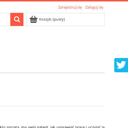
Zarejestruj się
Zaloguj się
Koszyk:
(pusty)
to sprząta, ma swój patent, jak usprawnić pracę i uczynić ją