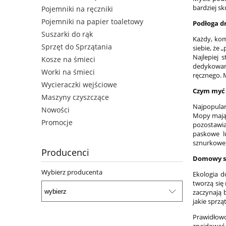
bardziej s
Pojemniki na ręczniki
Pojemniki na papier toaletowy
Podłoga 
Suszarki do rąk
Każdy, kom
Sprzęt do Sprzątania
siebie, że
Najlepiej
Kosze na śmieci
dedykowan
Worki na śmieci
ręcznego. 
Wycieraczki wejściowe
Czym myć 
Maszyny czyszczące
Najpopular
Nowości
Mopy mają r
Promocje
pozostawi
paskowe l
sznurkowe. 
Producenci
Domowy s
Wybierz producenta
Ekologia d
tworzą się
zaczynają 
jakie sprzą
Prawidłowo
znajdować