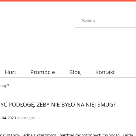
Hurt
Promocje
Blog
Kontakt
smug?
YĆ PODŁOGĘ, ŻEBY NIE BYŁO NA NIEJ SMUG?
1-04-2020
w kategorii:
-
ogi stanowi jedną z częstszych i bardziej monotonnych czynności. Każdy, k