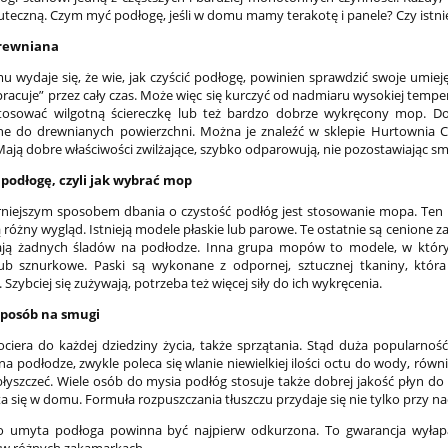
kuteczną. Czym myć podłogę, jeśli w domu mamy terakotę i panele? Czy istni
drewniana
u wydaje się, że wie, jak czyścić podłogę, powinien sprawdzić swoje umie
 „pracuje” przez cały czas. Może więc się kurczyć od nadmiaru wysokiej tem
 stosować wilgotną ściereczkę lub też bardzo dobrze wykręcony mop. D
e do drewnianych powierzchni. Można je znaleźć w sklepie Hurtownia
Mają dobre właściwości zwilżające, szybko odparowują, nie pozostawiając sm
podłogę, czyli jak wybrać
mop
niejszym sposobem dbania o czystość podłóg jest stosowanie mopa. Ten r
óżny wygląd. Istnieją modele płaskie lub parowe. Te ostatnie są cenione za
ają żadnych śladów na podłodze. Inna grupa mopów to modele, w któr
ub sznurkowe. Paski są wykonane z odpornej, sztucznej tkaniny, któr
Szybciej się zużywają, potrzeba też więcej siły do ich wykręcenia.
posób na smugi
ociera do każdej dziedziny życia, także sprzątania. Stąd duża popular
 na podłodze, zwykle poleca się wlanie niewielkiej ilości octu do wody, rów
błyszczeć. Wiele osób do mysia podłóg stosuje także dobrej jakość płyn do 
ta się w domu. Formuła rozpuszczania tłuszczu przydaje się nie tylko przy n
 umyta podłoga powinna być najpierw odkurzona. To gwarancja wyłapani
 w różnych zakamarkach.