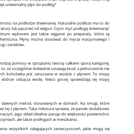
eje uniwersalny płyn do podłóg?
jętności na podłodze drewnianej. Naturalne podłoże ma to do
peratury lub pęcznieć od wilgoci. Czym myć podłogę drewnianą?
obrym wyborem jest także sięganie po preparaty, które są
 Chemiczna. Płyny można stosować do mycia maszynowego i
ug i zacieków.
odzaj pomocy w sprzątaniu tworzy całkiem sporą kategorię.
 to, że szczególnie dokładnie usuwają brud, a jednocześnie nie
ych końcówka jest zanurzana w wodzie z płynem. To mopy
a dobrze odsącza wodę. Nieco gorzej sprawdzają się mopy
ność dawnych metod, stosowanych w domach. Na smugi, które
nież tej z płynem. Taka mikstura sprawia, że panele dodatkowo
naczyń. Jego skład idealnie pasuje do większości powierzchni,
aczyniach, ale także podłogach w mieszkaniu.
a wszystkich zalegających zanieczyszczeń, jakie mogą się