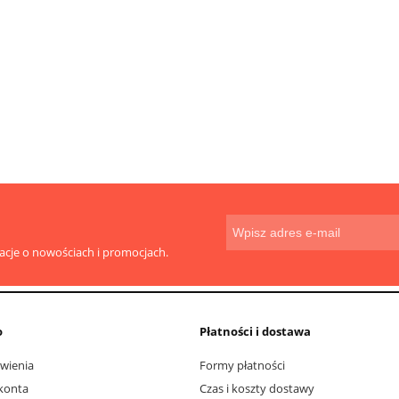
toaletowy centralnego
Magiczna gąbka z melamin
ania 180m do Tork
SmartOne T8
14,00 zł
3,39 zł
do koszyka
do koszyka
macje o nowościach i promocjach.
o
Płatności i dostawa
wienia
Formy płatności
konta
Czas i koszty dostawy