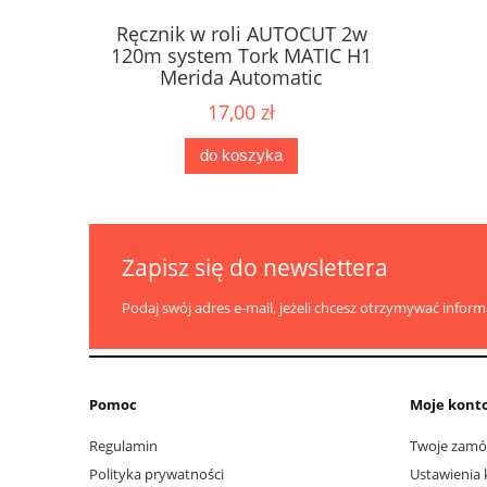
Ręcznik w roli AUTOCUT 2w
Papier 
ne Karen
120m system Tork MATIC H1
dozow
2W
Merida Automatic
17,00 zł
do koszyka
Zapisz się do newslettera
Podaj swój adres e-mail, jeżeli chcesz otrzymywać infor
Pomoc
Moje kont
Regulamin
Twoje zamó
Polityka prywatności
Ustawienia 