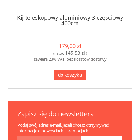
Kij teleskopowy aluminiowy 3-częściowy
400cm
179,00 zł
145,53 zł
(netto:
)
zawiera 23% VAT, bez kosztów dostawy
do koszyka
Zapisz się do newslettera
Podaj swój adres e-mail, jeżeli chcesz otrzymywać
informacje o nowościach i promocjach.