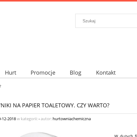
Hurt
Promocje
Blog
Kontakt
?
IKI NA PAPIER TOALETOWY. CZY WARTO?
0-12-2018
w kategorii:
-
autor:
hurtowniachemiczna
W dużych fi