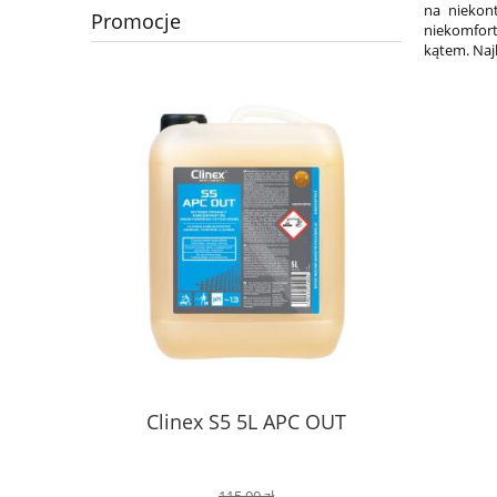
na niekon
Promocje
niekomfort
kątem. Naj
Clinex S5 5L APC OUT
115,00 zł