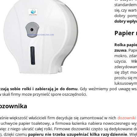
standardem.
się, czy war
dobry pom
dobry wpły
Papier
Rolka papi
zsuwa
. Pap
mokro, zdarz
użycia. W
zdecydowanie
się zbyt mo
prostu się 
luksusowym
zają sobie rolki i zabierają je do domu
. Gdy weźmiemy pod uwagę wszys
 skali firmy może przynieść spore oszczędności.
dozownika
aśnie większość właścicieli firm decyduje się zamontować w nich
dozowniki 
 uchwycie papier toaletowy, a firmowa łazienka nabiera nowoczesnego 
 więc z niego ukraść całej rolki. Firmowe dozowniki często są dedykowane d
ę), dzięki czemu
papieru nie trzeba uzupełniać kilka razy dziennie
. Wię