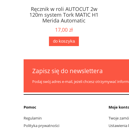
Ręcznik w roli AUTOCUT 2w
Papier 
ne Karen
120m system Tork MATIC H1
dozow
2W
Merida Automatic
17,00 zł
do koszyka
Zapisz się do newslettera
Podaj swój adres e-mail, jeżeli chcesz otrzymywać infor
Pomoc
Moje kont
Regulamin
Twoje zamó
Polityka prywatności
Ustawienia 