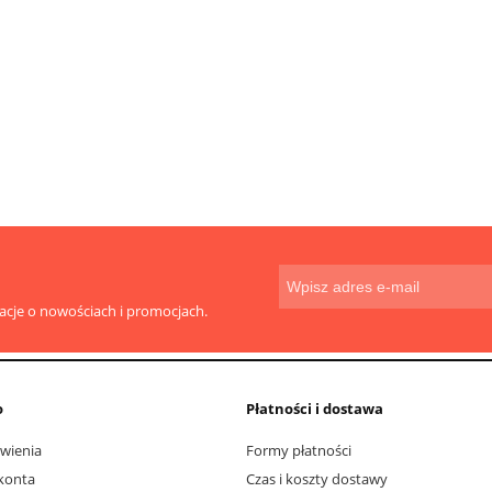
toaletowy centralnego
Magiczna gąbka z melamin
ania 180m do Tork
SmartOne T8
14,00 zł
3,39 zł
do koszyka
do koszyka
macje o nowościach i promocjach.
o
Płatności i dostawa
wienia
Formy płatności
konta
Czas i koszty dostawy