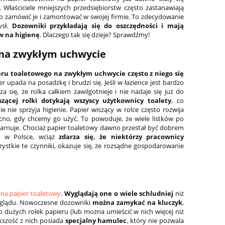
 Właściciele mniejszych przedsiębiorstw często zastanawiają
to zamówić je i zamontować w swojej firmie. To zdecydowanie
ysł.
Dozowniki przykładają się do oszczędności i mają
w na higienę
. Dlaczego tak się dzieje? Sprawdźmy!
 na zwykłym uchwycie
eru toaletowego na zwykłym uchwycie często z niego się
ier upada na posadzkę i brudzi się. Jeśli w łazience jest bardzo
a się, że rolka całkiem zawilgotnieje i nie nadaje się już do
iszącej rolki dotykają wszyscy użytkownicy toalety
, co
 nie sprzyja higienie. Papier wiszący w rolce często rozwija
cno, gdy chcemy go użyć. To powoduje, że wiele listków po
marnuje. Chociaż papier toaletowy dawno przestał być dobrem
 w Polsce, wciąż
zdarza się, że niektórzy pracownicy
tkie te czynniki, okazuje się, że rozsądne gospodarowanie
na papier toaletowy
.
Wyglądają one o wiele schludniej
niż
wyglądu. Nowoczesne dozowniki
można zamykać na kluczyk
,
o dużych rolek papieru (lub można umieścić w nich więcej niż
kszość z nich posiada
specjalny hamulec
, który nie pozwala