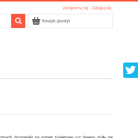
Zarejestruj się
Zaloguj się
Koszyk:
(pusty)
rmach dozowniki na papier toaletowy już dawno stały się