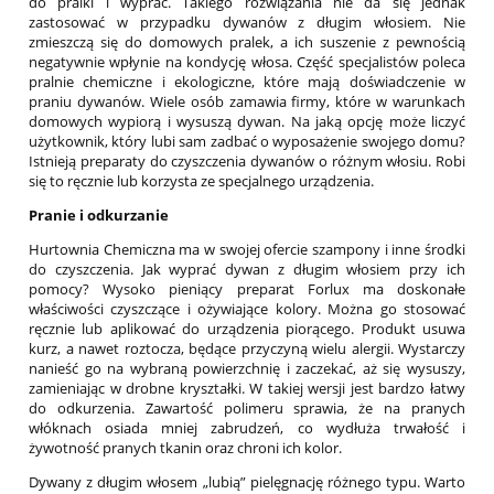
do pralki i wyprać. Takiego rozwiązania nie da się jednak
zastosować w przypadku dywanów z długim włosiem. Nie
zmieszczą się do domowych pralek, a ich suszenie z pewnością
negatywnie wpłynie na kondycję włosa. Część specjalistów poleca
pralnie chemiczne i ekologiczne, które mają doświadczenie w
praniu dywanów. Wiele osób zamawia firmy, które w warunkach
domowych wypiorą i wysuszą dywan. Na jaką opcję może liczyć
użytkownik, który lubi sam zadbać o wyposażenie swojego domu?
Istnieją preparaty do czyszczenia dywanów o różnym włosiu. Robi
się to ręcznie lub korzysta ze specjalnego urządzenia.
Pranie i odkurzanie
Hurtownia Chemiczna ma w swojej ofercie szampony i inne środki
do czyszczenia. Jak wyprać dywan z długim włosiem przy ich
pomocy? Wysoko pieniący preparat Forlux ma doskonałe
właściwości czyszczące i ożywiające kolory. Można go stosować
ręcznie lub aplikować do urządzenia piorącego. Produkt usuwa
kurz, a nawet roztocza, będące przyczyną wielu alergii. Wystarczy
nanieść go na wybraną powierzchnię i zaczekać, aż się wysuszy,
zamieniając w drobne kryształki. W takiej wersji jest bardzo łatwy
do odkurzenia. Zawartość polimeru sprawia, że na pranych
włóknach osiada mniej zabrudzeń, co wydłuża trwałość i
żywotność pranych tkanin oraz chroni ich kolor.
Dywany z długim włosem „lubią” pielęgnację różnego typu. Warto