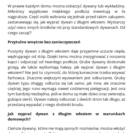
W prawie każdym domu można zobaczyć dywany lub wykładziny.
Miłośnicy wyjątkowo miękkiego podłoża inwestują w te
najgrubsze. Część osób wzbrania się jednak przed takim zakupem,
zastanawiając się, jak wyprać dywan z długim włosiem. Wystarczy
użyć nieco innych środków niż przy standardowych dywanach. Od
czego zacząć?
Przytulne wnętrze bez zanieczyszczeń
Puszysty dywan z długim włosiem daje przyjemne uczucie ciepła,
wędrującego od stóp. Dzięki temu można zrezygnować z noszenia
kapci i odpocząć od twardego podłoża. Grube dywany doskonale
grzeją, ale także wytłumiają hałasy. Jak wyprać dywan z długim
włosiem? Nie jest to czynność, do której koniecznie trzeba wzywać
fachowca. Znacznie większym wyzwaniem jest odkurzanie. Gruby
dywan typu shaggy odkurza się tak samo, jak inne, ale znacznie
częściej. Jego runo wymaga nawet codziennej pielęgnacji. Jest ona
tym bardziej niezbędna, jeśli w domu są małe dzieci oraz zwierzęta,
gubiące sierść. Dywan należy odkurzać z dwóch stron tak długo, aż
przestaną wypadać z niego drobinki brudu.
Jak wyprać dywan z długim włosiem w warunkach
domowych?
Cieńsze dywany, które nie mają sporych rozmiarów, można włożyć