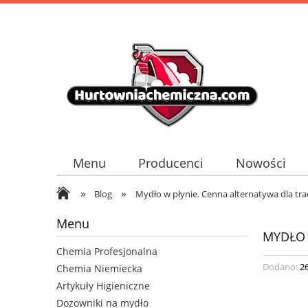
Menu
Producenci
Nowości
»
»
Blog
Mydło w płynie. Cenna alternatywa dla tr
Menu
MYDŁO 
Chemia Profesjonalna
Dodano:
2
Chemia Niemiecka
Artykuły Higieniczne
Dozowniki na mydło