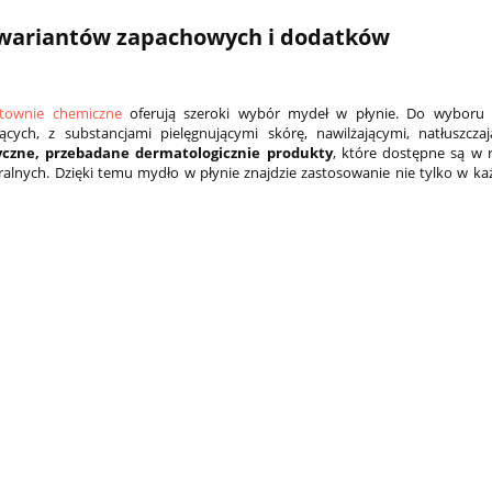
 wariantów zapachowych i dodatków
townie chemiczne
oferują szeroki wybór mydeł w płynie. Do wyboru
ących, z substancjami pielęgnującymi skórę, nawilżającymi, natłuszcz
tyczne, przebadane dermatologicznie produkty
, które dostępne są w
ralnych. Dzięki temu mydło w płynie znajdzie zastosowanie nie tylko w k