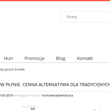
Hurt
Promocje
Blog
Kontakt
adycyjnych kostek
W PŁYNIE. CENNA ALTERNATYWA DLA TRADYCYJNYC
6-03-2019
w kategorii:
-
autor:
hurtowniachemiczna