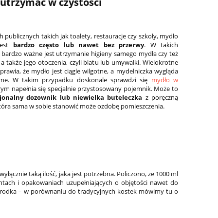
utrzymać w czystości
 publicznych takich jak toalety, restauracje czy szkoły, mydło
jest
bardzo często lub nawet bez przerwy
. W takich
bardzo ważne jest utrzymanie higieny samego mydła czy też
a także jego otoczenia, czyli blatu lub umywalki. Wielokrotne
prawia, że mydło jest ciągle wilgotne, a mydelniczka wygląda
czne. W takim przypadku doskonale sprawdzi się
mydło w
órym napełnia się specjalnie przystosowany pojemnik. Może to
jonalny dozownik lub niewielka buteleczka
z poręczną
óra sama w sobie stanowić może ozdobę pomieszczenia.
wyłącznie taką ilość, jaka jest potrzebna. Policzono, że 1000 ml
antach i opakowaniach uzupełniających o objętości nawet do
go środka – w porównaniu do tradycyjnych kostek mówimy tu o