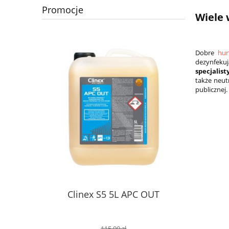
Promocje
Wiele
Dobre
hur
dezynfekuj
specjalis
także neut
publicznej.
Clinex S5 5L APC OUT
115,00 zł