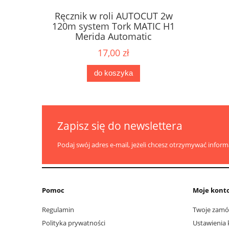
Ręcznik w roli AUTOCUT 2w
Papier 
ne Karen
120m system Tork MATIC H1
dozow
2W
Merida Automatic
17,00 zł
do koszyka
Zapisz się do newslettera
Podaj swój adres e-mail, jeżeli chcesz otrzymywać infor
Pomoc
Moje kont
Regulamin
Twoje zamó
Polityka prywatności
Ustawienia 