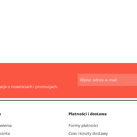
toaletowy centralnego
Magiczna gąbka z melamin
ania 180m do Tork
SmartOne T8
14,00 zł
3,39 zł
do koszyka
do koszyka
macje o nowościach i promocjach.
o
Płatności i dostawa
wienia
Formy płatności
konta
Czas i koszty dostawy