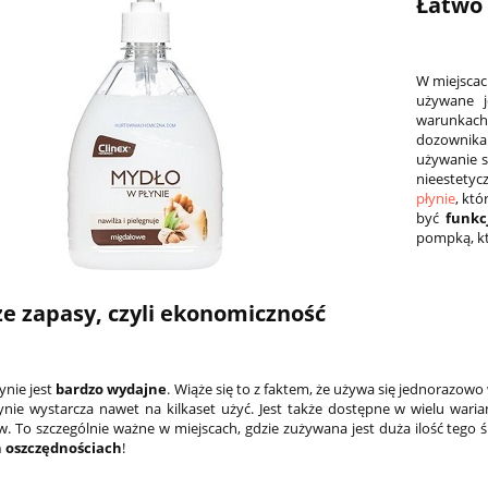
Łatwo 
W miejscach
używane 
warunkach 
dozownika 
używanie s
nieestety
płynie
, kt
być
funkc
pompką, kt
e zapasy, czyli ekonomiczność
ynie jest
bardzo wydajne
. Wiąże się to z faktem, że używa się jednorazowo 
nie wystarcza nawet na kilkaset użyć. Jest także dostępne w wielu wari
rów. To szczególnie ważne w miejscach, gdzie zużywana jest duża ilość te
 oszczędnościach
!