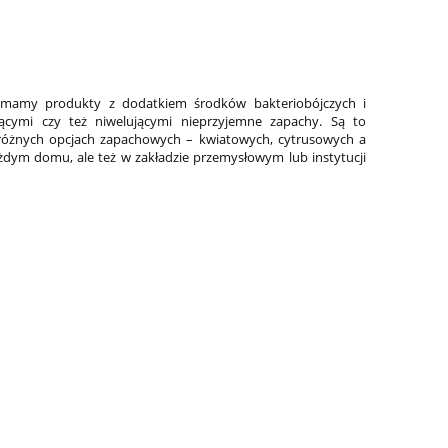
 mamy produkty z dodatkiem środków bakteriobójczych i
ającymi czy też niwelującymi nieprzyjemne zapachy. Są to
 różnych opcjach zapachowych – kwiatowych, cytrusowych a
ażdym domu, ale też w zakładzie przemysłowym lub instytucji