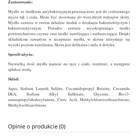
Zastosowanie:
Mydło ze środkiem antybakteryjnym przeznaczone jest do codziennego
mycia rąk i ciała. Może być stosowane do wszystkich rodzajów skóry.
Mydło zawiera w swoim składzie środek o działaniu bakteriobójczym i
bakteriostatycznym. Ponadto zawiera wysokopieniące środki
powierzchniowo czynne oraz środki nawilżające i natłuszczające. Dzięki
składnikom zawartym w recepturze mydła, w skórze utrzymuje się
wysoki poziom nawilżenia. Skóra jest delikatna i miła w dotyku.
Sposób użycia:
Niewielką ilość mydła nanieść na ręce i ciało, rozetrzeć, a następnie
spłukać wodą.
Skład:
Aqua, Sodium Laureth Sulfate, Cocamidopropyl Betaine, Cocamide
DEA, Sodium Alkyl Sulfonate, Glycerin, Bis-(3-
aminopropyl)dodecylamine, Citric Acid, Methylchloroisothiazolinone,
Methylisothiazolinone
Opinie o produkcie (0)