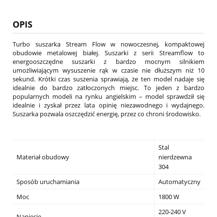
OPIS
Turbo suszarka Stream Flow w nowoczesnej, kompaktowej
obudowie metalowej białej. Suszarki z serii Streamflow to
energooszczędne suszarki z bardzo mocnym silnikiem
umożliwiającym wysuszenie rąk w czasie nie dłuższym niż 10
sekund. Krótki czas suszenia sprawiają, że ten model nadaje się
idealnie do bardzo zatłoczonych miejsc. To jeden z bardzo
popularnych modeli na rynku angielskim – model sprawdził się
idealnie i zyskał przez lata opinię niezawodnego i wydajnego.
Suszarka pozwala oszczędzić energię, przez co chroni środowisko.
Stal
Materiał obudowy
nierdzewna
304
Sposób uruchamiania
Automatyczny
Moc
1800 W
220-240 V
Napięcie