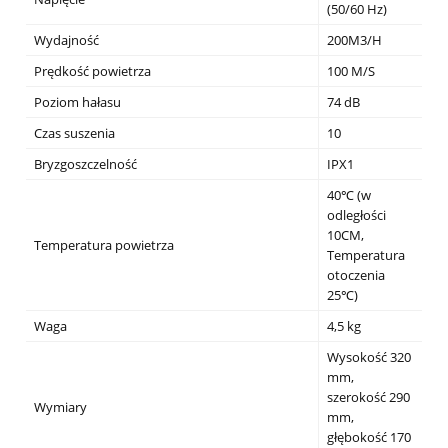
(50/60 Hz)
Wydajność
200M3/H
Prędkość powietrza
100 M/S
Poziom hałasu
74 dB
Czas suszenia
10
Bryzgoszczelność
IPX1
40℃ (w
odległości
10CM,
Temperatura powietrza
Temperatura
otoczenia
25℃)
Waga
4,5 kg
Wysokość 320
mm,
szerokość 290
Wymiary
mm,
głębokość 170