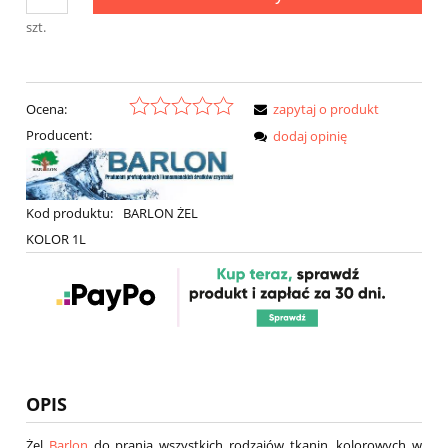
szt.
Ocena:
zapytaj o produkt
Producent:
dodaj opinię
Kod produktu:
BARLON ŻEL
KOLOR 1L
OPIS
Żel
Barlon
do prania wszystkich rodzajów tkanin, kolorowych w