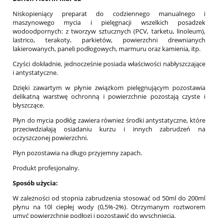
Niskopieniący preparat do codziennego manualnego i
maszynowego mycia i pielęgnacji wszelkich posadzek
wodoodpornych: z tworzyw sztucznych (PCV, tarketu, linoleum),
lastrico, terakoty, parkietów, powierzchni drewnianych
lakierowanych, paneli podłogowych, marmuru oraz kamienia, itp.
Czyści dokładnie, jednocześnie posiada właściwości nabłyszczające
i antystatyczne.
Dzięki zawartym w płynie związkom pielęgnującym pozostawia
delikatną warstwę ochronną i powierzchnie pozostają czyste i
błyszczące.
Płyn do mycia podłóg zawiera również środki antystatyczne, które
przeciwdziałają osiadaniu kurzu i innych zabrudzeń na
oczyszczonej powierzchni.
Płyn pozostawia na długo przyjemny zapach.
Produkt profesjonalny.
Sposób użycia:
W zależności od stopnia zabrudzenia stosować od 50ml do 200ml
płynu na 10l ciepłej wody (0,5%-2%). Otrzymanym roztworem
umyć powierzchnię podłogi i pozostawić do wyschnięcia.