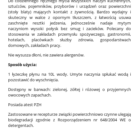
Do codziennego ręcznego mycia wszystkich naczyń kuchennych,
sztućców, pojemników, przyborów i urządzeń oraz powierzchni
(stoły blaty) mających kontakt z żywnością. Bardzo wydajny i
skuteczny w walce z opornym tłuszczem, z łatwością usuwa
zaschnięte resztki jedzenia, jednocześnie nadaje mytym
naczyniom wysoki połysk bez smug i zacieków. Polecany do
stosowania w zakładach przemysłu spożywczego, gastronomii,
hotelach, placówkach służby zdrowia, gospodarstwach
domowych, zakładach pracy.
Nie wysusza dłoni, nie zawiera alergenów.
Sposób użycia:
1 łyżeczkę płynu na 10L wody. Umyte naczynia spłukać wodą i
pozostawić do wyschnięcia.
Dostępny w barwach: zielonej, żółtej i różowej o przyjemnych
owocowych zapachach.
Posiada atest PZH
Zastosowane w recepturze związki powierzchniowo czynne ulegają
biodegradacji zgodnie z Rozporządzeniem nr 648/2004 WE o
detergentach.