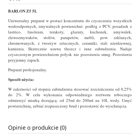
BARLON Z5 5L
Uniwersalny preparat w postaci koncentratu do czyszczenia wszystkich
wodoodpornych, zmywalnych powierzchni: podłóg z PCV, posadzek z
lastrico, linoleum, terakoty, glazury, kuchenek, umywalek,
zlewozmywaków, stołów, parapetów, mebli, pow. szklanych,
chromowanych, z tworzyw sztucznych, ceramiki, stali nierdzewnej,
kamienia. Skutecznie usuwa tłuszcz i inne zabrudzenia. Nadaje
czyszczonym powierzchniom połysk nie pozostawia smug. Pozostawia
przyjemny zapach.
Preparat profesjonalny.
Sposób użycia:
W zależności od stopnia zabrudzenia stosować rozcieńczenie od 0,25%
do 2%. W celu wykonania odpowiedniego roztworu roboczego
odmierzyć miarką dozującą: od 25ml do 200ml na 10L wody. Umyć
powierzchnię, zebrać rozpuszczony brud i pozostawić do wyschnięcia.
Opinie o produkcie (0)