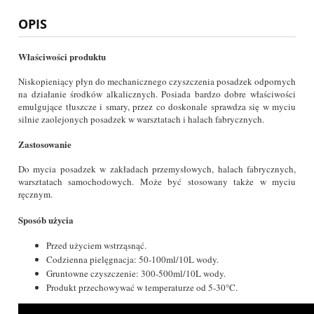
OPIS
Właściwości produktu
Niskopieniący płyn do mechanicznego czyszczenia posadzek odpornych
na działanie środków alkalicznych. Posiada bardzo dobre właściwości
emulgujące tłuszcze i smary, przez co doskonale sprawdza się w myciu
silnie zaolejonych posadzek w warsztatach i halach fabrycznych.
Zastosowanie
Do mycia posadzek w zakładach przemysłowych, halach fabrycznych,
warsztatach samochodowych. Może być stosowany także w myciu
ręcznym.
Sposób użycia
Przed użyciem wstrząsnąć.
Codzienna pielęgnacja: 50-100ml/10L wody.
Gruntowne czyszczenie: 300-500ml/10L wody.
Produkt przechowywać w temperaturze od 5-30°C.