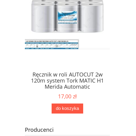
Ręcznik w roli AUTOCUT 2w
Papier 
ne Karen
120m system Tork MATIC H1
dozow
2W
Merida Automatic
17,00 zł
do koszyka
Producenci