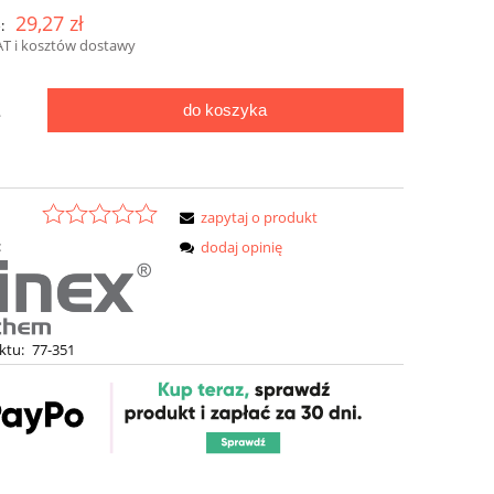
29,27 zł
:
AT i kosztów dostawy
do koszyka
.
zapytaj o produkt
:
dodaj opinię
ktu:
77-351