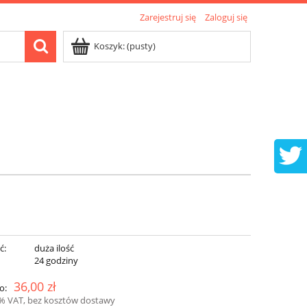
Zarejestruj się
Zaloguj się
Koszyk:
(pusty)
ć:
duża ilość
:
24 godziny
36,00 zł
o:
3% VAT, bez kosztów dostawy