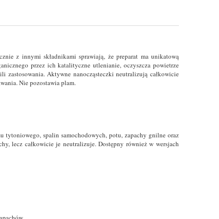
cznie z innymi składnikami sprawiają, że preparat ma unikatową
icznego przez ich katalityczne utlenianie, oczyszcza powietrze
wili zastosowania. Aktywne nanocząsteczki neutralizują całkowicie
awania. Nie pozostawia plam.
ymu tytoniowego, spalin samochodowych, potu, zapachy gnilne oraz
chy, lecz całkowicie je neutralizuje. Dostępny również w wersjach
zapachów.