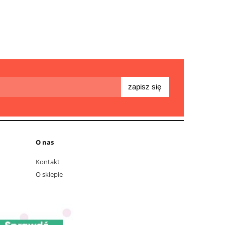
zapisz się
O nas
Kontakt
O sklepie