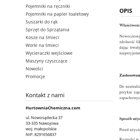
Pojemniki na ręczniki
OPIS
Pojemniki na papier toaletowy
Suszarki do rąk
Właściwośc
Sprzęt do Sprzątania
Nowoczesny 
Kosze na śmieci
zdolność li
Worki na śmieci
dając trwał
Wycieraczki wejściowe
nieprzyjemn
Maszyny czyszczące
Nowości
Zastosowan
Promocje
Do neutrali
przykre zap
Kontakt z nami
zapachowyc
HurtowniaChemiczna.com
ul. Nowosądecka 37
Sposób uży
33-335 Nawojowa
woj. małopolskie
Przed użyci
NIP:
8291656837
Rozpylić w 