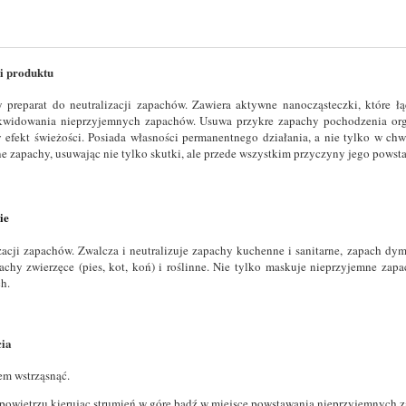
i produktu
preparat do neutralizacji zapachów. Zawiera aktywne nanocząsteczki, które łą
kwidowania nieprzyjemnych zapachów. Usuwa przykre zapachy pochodzenia organ
y efekt świeżości. Posiada własności permanentnego działania, a nie tylko w ch
e zapachy, usuwając nie tylko skutki, ale przede wszystkim przyczyny jego powst
ie
zacji zapachów. Zwalcza i neutralizuje zapachy kuchenne i sanitarne, zapach d
achy zwierzęce (pies, kot, koń) i roślinne. Nie tylko maskuje nieprzyjemne zapa
h.
cia
em wstrząsnąć.
powietrzu kierując strumień w górę bądź w miejsce powstawania nieprzyjemnych 