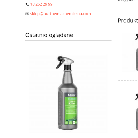
📞
18 262 29 99
📧
sklep@hurtowniachemiczna.com
Produk
Ostatnio oglądane