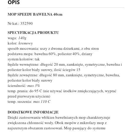
OPIS
MOP SPEEDY BAWEŁNA 40cm
Nr kat.: 352590
SPECYFIKACJA PRODUKTU
waga:
140g
kolor:
kremowy
sposób mocowania: uszy z dwoma dziurkami, z obu stron
podstawa mopa: bawełna 60%, poliester 40%, dziany
system kolorów: tak
frędzle wewnętrzne: długość 20 mm, zamknięte, symetryczne, bawełna i
poliester kolor biały surowy, ilość ściegów 15
frędzle zewnętrzne: długość 80 mm, zamknięte, symetryczne, bawełna,
poliester kolor biały surowy
ścieralność
: max 3%
temp. prania: do 95 C (nie używać środków zmiękczających, wyprać
przed pierwszym użyciem)
temp. suszenia:
max 110 C
DODATKOWE INFORMACJE
Dzięki zastosowaniu włókien bawełnianych mop charakteryzuje
zwiększona chłonność wody. Obok mopów z mikrofazy mop z
najszerszym obszarem zastosowań. Mop pasujący do systemu