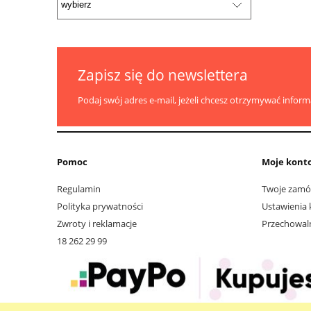
Zapisz się do newslettera
Podaj swój adres e-mail, jeżeli chcesz otrzymywać infor
Pomoc
Moje kont
Regulamin
Twoje zamó
Polityka prywatności
Ustawienia 
Zwroty i reklamacje
Przechowal
18 262 29 99