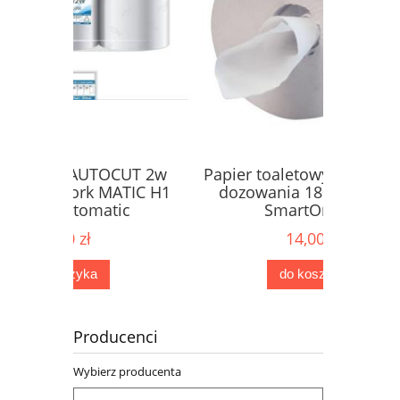
OCUT 2w
Papier toaletowy centralnego
Magicz
ATIC H1
dozowania 180m do Tork
ic
SmartOne T8
14,00 zł
do koszyka
Producenci
Wybierz producenta