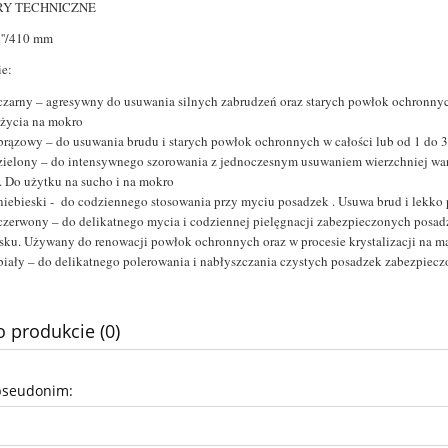
Y TECHNICZNE
''/410 mm
e:
czarny – agresywny do usuwania silnych zabrudzeń oraz starych powłok ochronnych
życia na mokro
brązowy – do usuwania brudu i starych powłok ochronnych w całości lub od 1 do 3
zielony – do intensywnego szorowania z jednoczesnym usuwaniem wierzchniej war
. Do użytku na sucho i na mokro
niebieski - do codziennego stosowania przy myciu posadzek . Usuwa brud i lekko 
czerwony – do delikatnego mycia i codziennej pielęgnacji zabezpieczonych posad
sku. Używany do renowacji powłok ochronnych oraz w procesie krystalizacji na m
biały – do delikatnego polerowania i nabłyszczania czystych posadzek zabezpiec
o produkcie (0)
pseudonim: