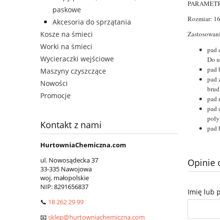
PARAMETR
paskowe
Rozmiar: 16
Akcesoria do sprzątania
Zastosowani
Kosze na śmieci
Worki na śmieci
pad 
Wycieraczki wejściowe
Do u
pad 
Maszyny czyszczące
pad 
Nowości
brud
Promocje
pad 
pad 
poły
Kontakt z nami
pad 
HurtowniaChemiczna.com
ul. Nowosądecka 37
Opinie 
33-335 Nawojowa
woj. małopolskie
NIP:
8291656837
Imię lub 
📞
18 262 29 99
📧
sklep@hurtowniachemiczna.com