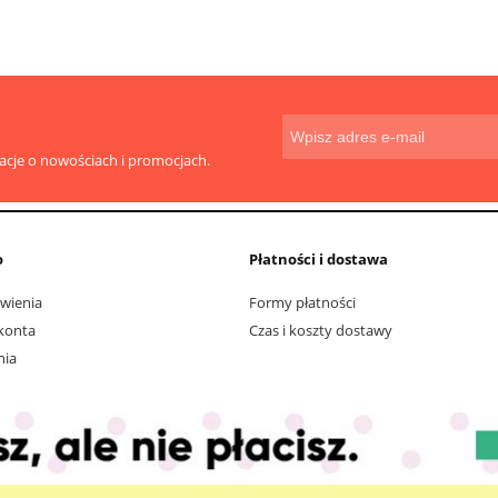
macje o nowościach i promocjach.
o
Płatności i dostawa
wienia
Formy płatności
konta
Czas i koszty dostawy
nia