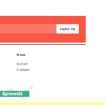
zapisz się
O nas
Kontakt
O sklepie