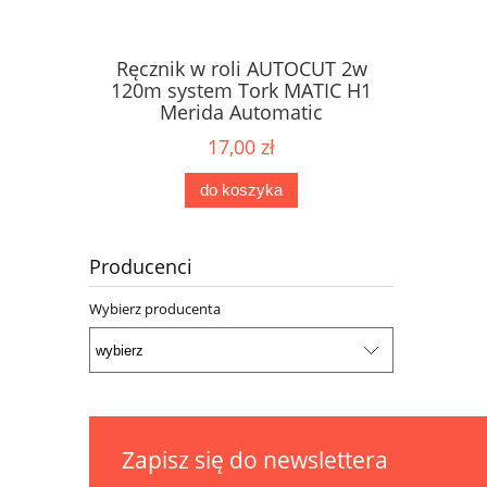
Ręcznik w roli AUTOCUT 2w
Papier 
ne Karen
120m system Tork MATIC H1
dozow
2W
Merida Automatic
17,00 zł
do koszyka
Producenci
Wybierz producenta
Zapisz się do newslettera