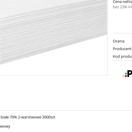
Cena netto
bez 23% V
Ocena:
Producent
Kod produ
Z białe 70% 2-warstwowe 3000szt
twowy