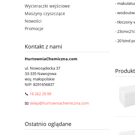
- makulatu
Wycieraczki wejściowe
- wodoutw
Maszyny czyszczące
Nowości
- tłoczony
Promocje
- 23cmx21
- 20 bind p
Kontakt z nami
HurtowniaChemiczna.com
ul. Nowosądecka 37
Produk
33-335 Nawojowa
woj. małopolskie
NIP:
8291656837
📞
18 262 29 99
📧
sklep@hurtowniachemiczna.com
Ostatnio oglądane