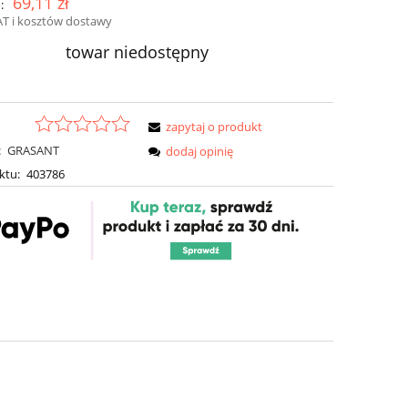
69,11 zł
:
AT i kosztów dostawy
towar niedostępny
zapytaj o produkt
:
GRASANT
dodaj opinię
ktu:
403786