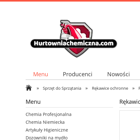
Menu
Producenci
Nowości
»
»
»
Sprzęt do Sprzątania
Rękawice ochronne
Menu
Rękawic
Chemia Profesjonalna
Chemia Niemiecka
Artykuły Higieniczne
Dozowniki na mydło