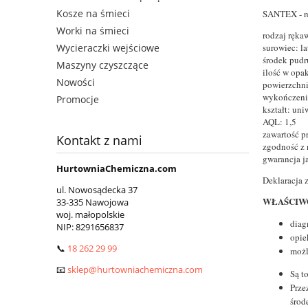
Kosze na śmieci
SANTEX - r
Worki na śmieci
rodzaj ręka
surowiec: l
Wycieraczki wejściowe
środek pudr
Maszyny czyszczące
ilość w opa
Nowości
powierzchni
wykończeni
Promocje
kształt: uni
AQL: 1,5
zawartość p
Kontakt z nami
zgodność z
gwarancja ja
HurtowniaChemiczna.com
Deklaracja 
ul. Nowosądecka 37
WŁAŚCIWO
33-335 Nawojowa
woj. małopolskie
diag
NIP:
8291656837
opie
📞
18 262 29 99
możl
📧
sklep@hurtowniachemiczna.com
Są t
Prze
środ