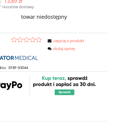
13,89 zł
:
 i kosztów dostawy
towar niedostępny
zapytaj o produkt
:
dodaj opinię
ktu:
EF8F-93044