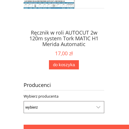
Ręcznik w roli AUTOCUT 2w
Papier 
ne Karen
120m system Tork MATIC H1
dozow
2W
Merida Automatic
17,00 zł
do koszyka
Producenci
Wybierz producenta