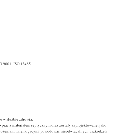
SO 9001; ISO 13485
e w służbie zdrowia.
o prac z materiałem septycznym oraz zostały zaprojektowane, jako
zagrożeniami, niemogącymi powodować nieodwracalnych uszkodzeń