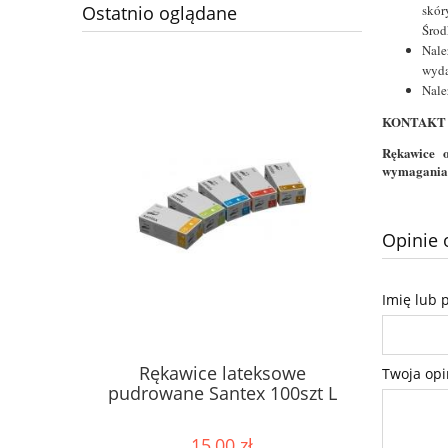
skór
Ostatnio oglądane
Środ
Nale
wyda
Nale
KONTAKT 
Rękawice 
wymaganiam
Opinie 
Imię lub 
Rękawice lateksowe
Twoja opi
pudrowane Santex 100szt L
15,00 zł