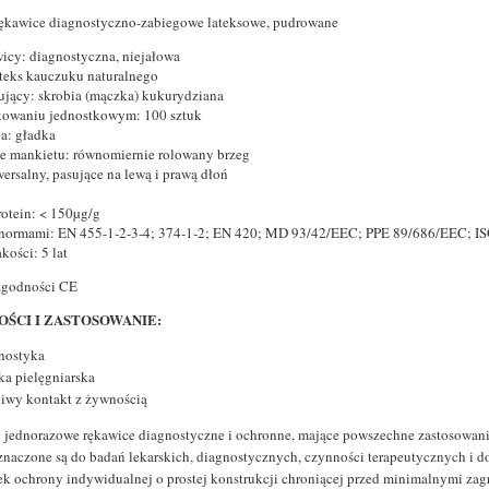
ękawice diagnostyczno-zabiegowe lateksowe, pudrowane
wicy: diagnostyczna, niejałowa
ateks kauczuku naturalnego
ujący: skrobia (mączka) kukurydziana
kowaniu jednostkowym: 100 sztuk
a: gładka
e mankietu: równomiernie rolowany brzeg
wersalny, pasujące na lewą i prawą dłoń
rotein: < 150µg/g
 normami: EN 455-1-2-3-4; 374-1-2; EN 420; MD 93/42/EEC; PPE 89/686/EEC; I
kości: 5 lat
zgodności CE
ŚCI I ZASTOSOWANIE:
nostyka
ka pielęgniarska
iwy kontakt z żywnością
o jednorazowe rękawice diagnostyczne i ochronne, mające powszechne zastosowani
znaczone są do badań lekarskich, diagnostycznych, czynności terapeutycznych i d
ek ochrony indywidualnej o prostej konstrukcji chroniącej przed minimalnymi 