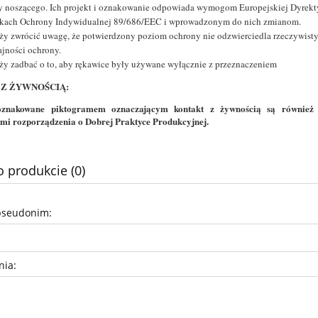
y noszącego. Ich projekt i oznakowanie odpowiada wymogom Europejskiej Dyrek
kach Ochrony Indywidualnej 89/686/EEC i wprowadzonym do nich zmianom.
ży zwrócić uwagę, że potwierdzony poziom ochrony nie odzwierciedla rzeczywist
jności ochrony.
ży zadbać o to, aby rękawice były używane wyłącznie z przeznaczeniem
Z ŻYWNOŚCIĄ:
oznakowane piktogramem oznaczającym kontakt z żywnością są również
i rozporządzenia o Dobrej Praktyce Produkcyjnej.
o produkcie (0)
pseudonim:
nia: