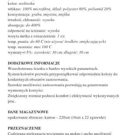
kolor:
niebieska
włókno:
100% microfibra, skład: polyester 80%, poliamid 20%
konsystencja:
gruba, mięsista, miękka
trwałość, chłonność:
wysoka
absorpcja:
do 400%
odporność na ścieranie:
wysoka
wszyta metka z oznaczeniem:
1 szt.
temp. prania:
do 60 C (nie używać środków zmiękczających)
temp. suszenia:
max 100 C
wymiary+/-5%:
szerokość: 30 cm; długość: 30 cm
DODATKOWE INFORMACJE
Wszechstronna ścierka o bardzo wysokich parametrach.
System kolorów pozwala przyporządkować odpowiednie kolory do
konkretnych obszarów zastosowania.
Szerokie możliwości zastosowania pozwalają na generowanie
wymiernych korzyści.
Zwiększony rozmiar podnosi komfort i efektywność wykonywanych
prac.
DANE MAGAZYNOWE
opakowanie zbiorcze: karton – 220szt (10szt x 22 zgrzewki)
PRZEZNACZENIE
Codzienna pielęgnacja wycieranie na mokro i sucho możliwość