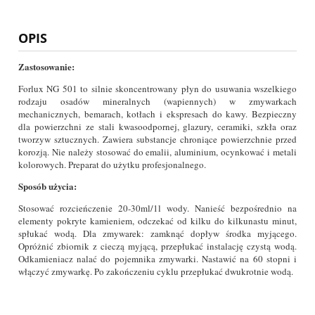
OPIS
Zastosowanie:
Forlux NG 501 to silnie skoncentrowany płyn do usuwania wszelkiego
rodzaju osadów mineralnych (wapiennych) w zmywarkach
mechanicznych, bemarach, kotłach i ekspresach do kawy. Bezpieczny
dla powierzchni ze stali kwasoodpornej, glazury, ceramiki, szkła oraz
tworzyw sztucznych. Zawiera substancje chroniące powierzchnie przed
korozją. Nie należy stosować do emalii, aluminium, ocynkować i metali
kolorowych. Preparat do użytku profesjonalnego.
Sposób użycia:
Stosować rozcieńczenie 20-30ml/1l wody. Nanieść bezpośrednio na
elementy pokryte kamieniem, odczekać od kilku do kilkunastu minut,
spłukać wodą. Dla zmywarek: zamknąć dopływ środka myjącego.
Opróżnić zbiornik z cieczą myjącą, przepłukać instalację czystą wodą.
Odkamieniacz nalać do pojemnika zmywarki. Nastawić na 60 stopni i
włączyć zmywarkę. Po zakończeniu cyklu przepłukać dwukrotnie wodą.