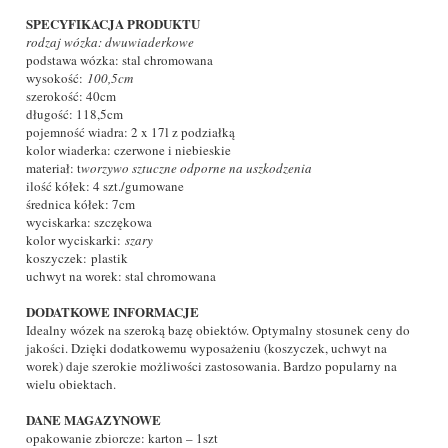
SPECYFIKACJA PRODUKTU
rodzaj wózka: dwuwiaderkowe
podstawa wózka: stal chromowana
wysokość:
100,5cm
szerokość: 40cm
długość: 118,5cm
pojemność wiadra: 2 x 17l z podziałką
kolor wiaderka: czerwone i niebieskie
materiał: t
worzywo sztuczne odporne na uszkodzenia
ilość kółek: 4 szt./gumowane
średnica kółek: 7cm
wyciskarka: szczękowa
kolor wyciskarki:
szary
koszyczek: plastik
uchwyt na worek: stal chromowana
DODATKOWE INFORMACJE
Idealny wózek na szeroką bazę obiektów. Optymalny stosunek ceny do
jakości. Dzięki dodatkowemu wyposażeniu (koszyczek, uchwyt na
worek) daje szerokie możliwości zastosowania. Bardzo popularny na
wielu obiektach.
DANE MAGAZYNOWE
opakowanie zbiorcze: karton – 1szt