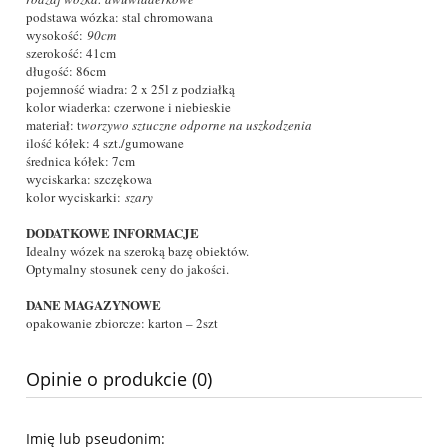
podstawa wózka: stal chromowana
wysokość:
90cm
szerokość: 41cm
długość: 86cm
pojemność wiadra: 2 x 25l z podziałką
kolor wiaderka: czerwone i niebieskie
materiał: t
worzywo sztuczne odporne na uszkodzenia
ilość kółek: 4 szt./gumowane
średnica kółek: 7cm
wyciskarka: szczękowa
kolor wyciskarki:
szary
DODATKOWE INFORMACJE
Idealny wózek na szeroką bazę obiektów.
Optymalny stosunek ceny do jakości.
DANE MAGAZYNOWE
opakowanie zbiorcze: karton – 2szt
Opinie o produkcie (0)
Imię lub pseudonim: