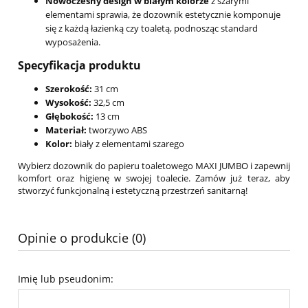
Nowoczesny design w białym kolorze
z szarymi
elementami sprawia, że dozownik estetycznie komponuje
się z każdą łazienką czy toaletą, podnosząc standard
wyposażenia.
Specyfikacja produktu
Szerokość:
31 cm
Wysokość:
32,5 cm
Głębokość:
13 cm
Materiał:
tworzywo ABS
Kolor:
biały z elementami szarego
Wybierz dozownik do papieru toaletowego MAXI JUMBO i zapewnij
komfort oraz higienę w swojej toalecie. Zamów już teraz, aby
stworzyć funkcjonalną i estetyczną przestrzeń sanitarną!
Opinie o produkcie (0)
Imię lub pseudonim: