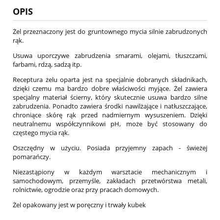
OPIS
Żel przeznaczony jest do gruntownego mycia silnie zabrudzonych
rąk.
Usuwa uporczywe zabrudzenia smarami, olejami, tłuszczami,
farbami, rdzą, sadzą itp.
Receptura żelu oparta jest na specjalnie dobranych składnikach,
dzięki czemu ma bardzo dobre właściwości myjące. Żel zawiera
specjalny materiał ścierny, który skutecznie usuwa bardzo silne
zabrudzenia. Ponadto zawiera środki nawilżające i natłuszczające,
chroniące skórę rąk przed nadmiernym wysuszeniem. Dzięki
neutralnemu współczynnikowi pH, może być stosowany do
częstego mycia rąk.
Oszczędny w użyciu. Posiada przyjemny zapach - świeżej
pomarańczy.
Niezastąpiony w każdym warsztacie mechanicznym i
samochodowym, przemyśle, zakładach przetwórstwa metali,
rolnictwie, ogrodzie oraz przy pracach domowych.
Żel opakowany jest w poręczny i trwały kubek