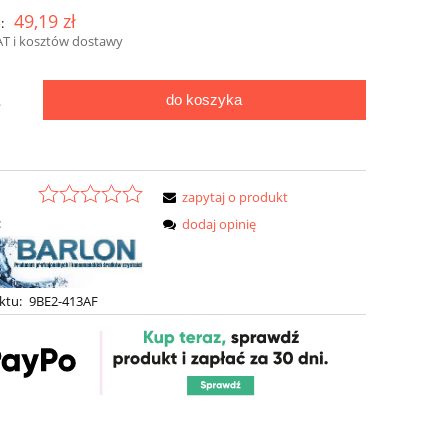
49,19 zł
:
AT i kosztów dostawy
do koszyka
.
zapytaj o produkt
:
dodaj opinię
ktu:
9BE2-413AF