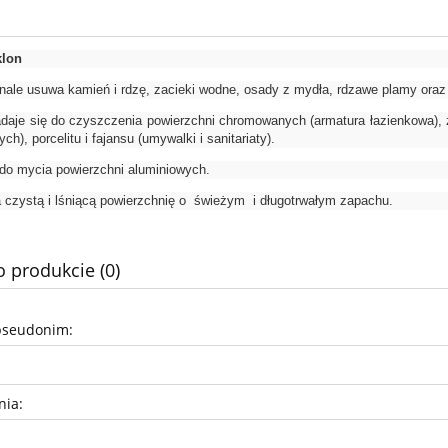
klon
nale usuwa kamień i rdzę, zacieki wodne, osady z mydła, rdzawe plamy oraz
daje się do czyszczenia powierzchni chromowanych (armatura łazienkowa), ze 
ch), porcelitu i fajansu (umywalki i sanitariaty).
 do mycia powierzchni aluminiowych.
 czystą i lśniącą powierzchnię o świeżym i długotrwałym zapachu.
o produkcie (0)
pseudonim:
nia: