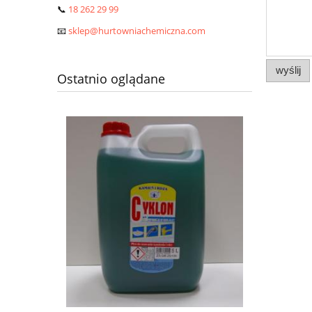
📞
18 262 29 99
📧
sklep@hurtowniachemiczna.com
wyślij
Ostatnio oglądane