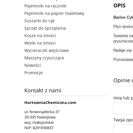
OPIS
Pojemniki na ręczniki
Pojemniki na papier toaletowy
Barlon Cy
Suszarki do rąk
Płyn dosko
Sprzęt do Sprzątania
Kosze na śmieci
Świetnie na
prysznicowy
Worki na śmieci
Wycieraczki wejściowe
Nadaje się
Maszyny czyszczące
Pozostawia
Nowości
Promocje
Opinie 
Kontakt z nami
Imię lub 
HurtowniaChemiczna.com
ul. Nowosądecka 37
33-335 Nawojowa
Twoja opi
woj. małopolskie
NIP:
8291656837