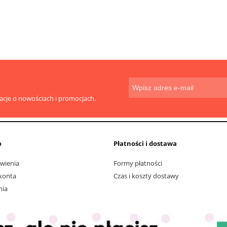
macje o nowościach i promocjach.
o
Płatności i dostawa
wienia
Formy płatności
konta
Czas i koszty dostawy
nia