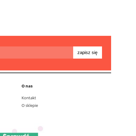
zapisz się
O nas
Kontakt
O sklepie