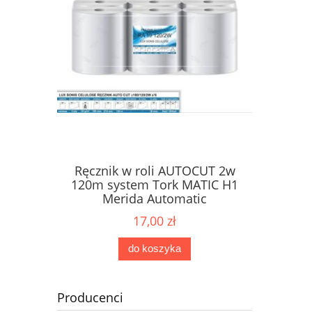
Ręcznik w roli AUTOCUT 2w
Papier 
ne Karen
120m system Tork MATIC H1
dozow
2W
Merida Automatic
17,00 zł
do koszyka
Producenci