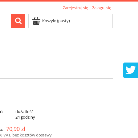
Zarejestruj się
Zaloguj się
Koszyk:
(pusty)
ć:
duża ilość
:
24 godziny
70,90 zł
o:
3% VAT, bez kosztów dostawy