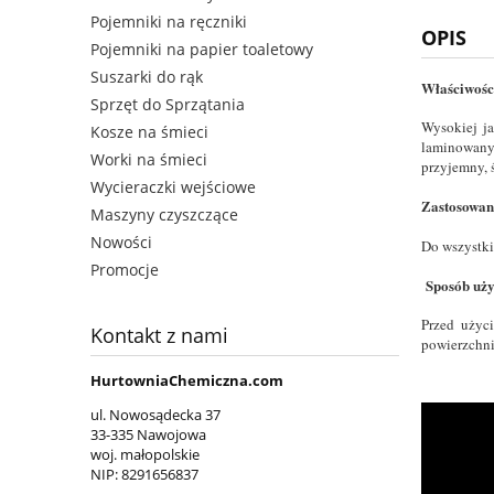
Pojemniki na ręczniki
OPIS
Pojemniki na papier toaletowy
Suszarki do rąk
Właściwośc
Sprzęt do Sprzątania
Wysokiej ja
Kosze na śmieci
laminowanyc
Worki na śmieci
przyjemny, 
Wycieraczki wejściowe
Zastosowan
Maszyny czyszczące
Nowości
Do wszystki
Promocje
Sposób uży
Przed użyci
Kontakt z nami
powierzchni
HurtowniaChemiczna.com
ul. Nowosądecka 37
33-335 Nawojowa
woj. małopolskie
NIP:
8291656837