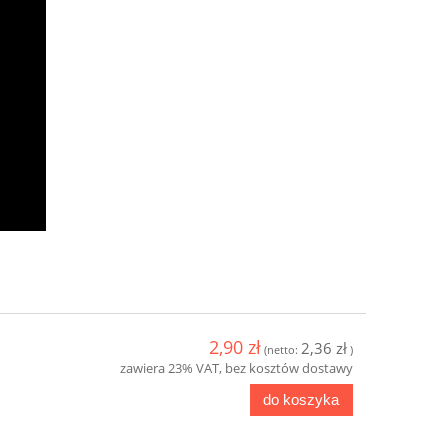
2,90 zł
2,36 zł
(netto:
)
zawiera 23% VAT, bez kosztów dostawy
do koszyka