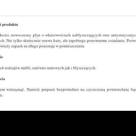
i produktu
kości, nowoczesny płyn o właściwościach nabłyszczających oraz antystatycznyc
h. Nie tylko skutecznie usuwa kurz, ale zapobiega ponownemu osiadaniu. Pozwa
świeży zapach na długo pozostaje w pomieszczeniu.
ie
ch rodzajów mebli, zarówno matowych jak i błyszczących.
cia
em wstrząsnąć. Nanieść preparat bezpośrednio na czyszczoną powierzchnię bądź
ę.