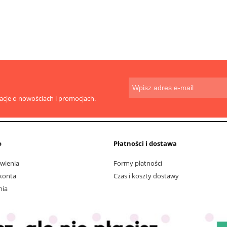
macje o nowościach i promocjach.
o
Płatności i dostawa
wienia
Formy płatności
konta
Czas i koszty dostawy
nia