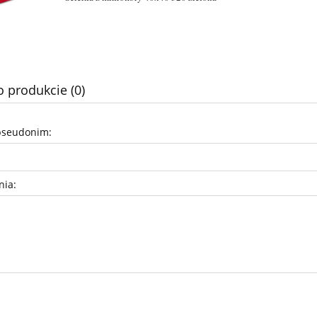
o produkcie (0)
pseudonim:
nia: