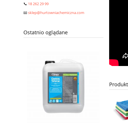
📞
18 262 29 99
📧
sklep@hurtowniachemiczna.com
Ostatnio oglądane
Produk