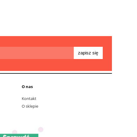
zapisz się
O nas
Kontakt
O sklepie