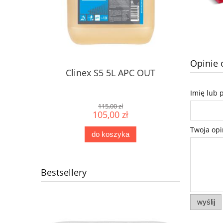
Opinie 
Clinex S5 5L APC OUT
Imię lub 
115,00 zł
105,00 zł
Twoja opi
do koszyka
Bestsellery
wyślij