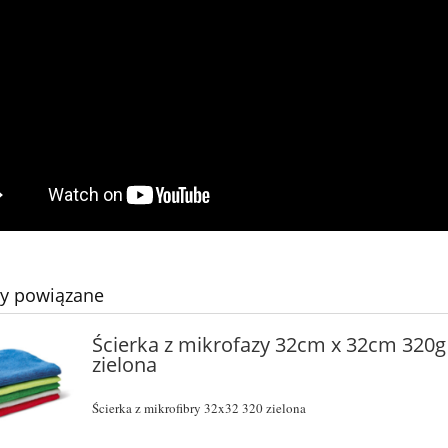
ty powiązane
Ścierka z mikrofazy 32cm x 32cm 320g
zielona
Ścierka z mikrofibry 32x32 320 zielona