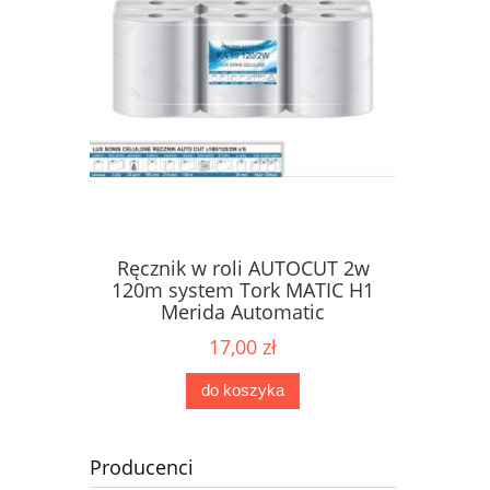
Ręcznik w roli AUTOCUT 2w
Papier 
ne Karen
120m system Tork MATIC H1
dozow
2W
Merida Automatic
17,00 zł
do koszyka
Producenci