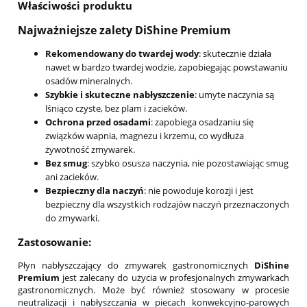
Właściwości produktu
Najważniejsze zalety DiShine Premium
Rekomendowany do twardej wody
: skutecznie działa
nawet w bardzo twardej wodzie, zapobiegając powstawaniu
osadów mineralnych.
Szybkie i skuteczne nabłyszczenie
: umyte naczynia są
lśniąco czyste, bez plam i zacieków.
Ochrona przed osadami
: zapobiega osadzaniu się
związków wapnia, magnezu i krzemu, co wydłuża
żywotność zmywarek.
Bez smug
: szybko osusza naczynia, nie pozostawiając smug
ani zacieków.
Bezpieczny dla naczyń
: nie powoduje korozji i jest
bezpieczny dla wszystkich rodzajów naczyń przeznaczonych
do zmywarki.
Zastosowanie:
Płyn nabłyszczający do zmywarek gastronomicznych
DiShine
Premium
jest zalecany do użycia w profesjonalnych zmywarkach
gastronomicznych. Może być również stosowany w procesie
neutralizacji i nabłyszczania w piecach konwekcyjno-parowych