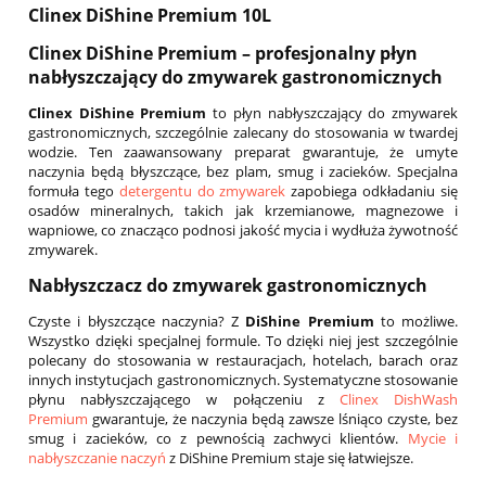
Clinex DiShine Premium 10L
Clinex DiShine Premium – profesjonalny płyn
nabłyszczający do zmywarek gastronomicznych
Clinex DiShine Premium
to płyn nabłyszczający do zmywarek
gastronomicznych, szczególnie zalecany do stosowania w twardej
wodzie. Ten zaawansowany preparat gwarantuje, że umyte
naczynia będą błyszczące, bez plam, smug i zacieków. Specjalna
formuła tego
detergentu do zmywarek
zapobiega odkładaniu się
osadów mineralnych, takich jak krzemianowe, magnezowe i
wapniowe, co znacząco podnosi jakość mycia i wydłuża żywotność
zmywarek.
Nabłyszczacz do zmywarek gastronomicznych
Czyste i błyszczące naczynia? Z
DiShine Premium
to możliwe.
Wszystko dzięki specjalnej formule. To dzięki niej jest szczególnie
polecany do stosowania w restauracjach, hotelach, barach oraz
innych instytucjach gastronomicznych. Systematyczne stosowanie
płynu nabłyszczającego w połączeniu z
Clinex DishWash
Premium
gwarantuje, że naczynia będą zawsze lśniąco czyste, bez
smug i zacieków, co z pewnością zachwyci klientów.
Mycie i
nabłyszczanie naczyń
z DiShine Premium staje się łatwiejsze.