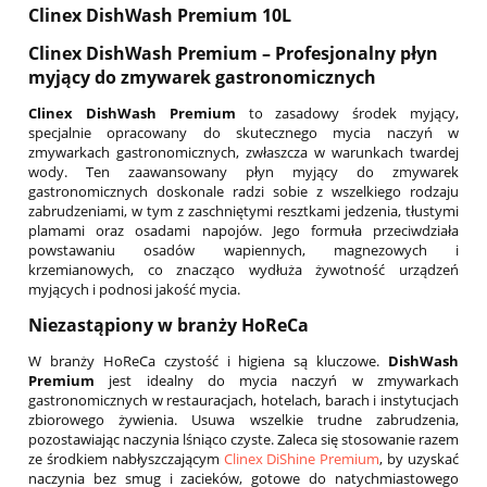
Clinex DishWash Premium 10L
Clinex DishWash Premium – Profesjonalny płyn
myjący do zmywarek gastronomicznych
Clinex DishWash Premium
to zasadowy środek myjący,
specjalnie opracowany do skutecznego mycia naczyń w
zmywarkach gastronomicznych, zwłaszcza w warunkach twardej
wody. Ten zaawansowany płyn myjący do zmywarek
gastronomicznych doskonale radzi sobie z wszelkiego rodzaju
zabrudzeniami, w tym z zaschniętymi resztkami jedzenia, tłustymi
plamami oraz osadami napojów. Jego formuła przeciwdziała
powstawaniu osadów wapiennych, magnezowych i
krzemianowych, co znacząco wydłuża żywotność urządzeń
myjących i podnosi jakość mycia.
Niezastąpiony w branży HoReCa
W branży HoReCa czystość i higiena są kluczowe.
DishWash
Premium
jest idealny do mycia naczyń w zmywarkach
gastronomicznych w restauracjach, hotelach, barach i instytucjach
zbiorowego żywienia. Usuwa wszelkie trudne zabrudzenia,
pozostawiając naczynia lśniąco czyste. Zaleca się stosowanie razem
ze środkiem nabłyszczającym
Clinex DiShine Premium
, by uzyskać
naczynia bez smug i zacieków, gotowe do natychmiastowego