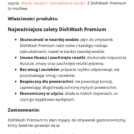
użycia.
Mycie naczyń i oszczędzanie wody?
Z DishWash Premium
to możliwe.
Właściwości produktu
Najważniejsze zalety DishWash Premium
Skuteczność w twardej wodzie
: płyn do zmywarek
DishWash Premium radzi sobie z każdego rodzaju
zabrudzeniami, nawet w bardzo twardej wodzie.
Usuwa tłuszcz i zaschnięte resztki
: doskonale rozpuszcza
tłuszcze, smary oraz zaschnięte resztki jedzenia.
Bez smug i zacieków
: preparat szybko odparowuje, nie
pozostawiając smug i zacieków.
Bezpieczny dla powierzchni
: nie powoduje korozji,
zapewniając długotrwałą ochronę mytych powierzchni.
Ekonomiczny w użyciu
: działa w niskich stężeniach, co
czyni go wyjątkowo wydajnym.
Zastosowanie:
DishWash Premium to płyn myjący do zmywarek gastronomiczny,
który świetnie sprawdzi się w: