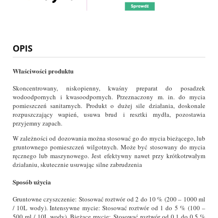
OPIS
Właściwości produktu
Skoncentrowany, niskopienny, kwaśny preparat do posadzek
wodoodpornych i kwasoodpornych. Przeznaczony m. in. do mycia
pomieszczeń sanitarnych. Produkt o dużej sile działania, doskonale
rozpuszczający wapień, usuwa brud i resztki mydła, pozostawia
przyjemny zapach.
W zależności od dozowania można stosować go do mycia bieżącego, lub
gruntownego pomieszczeń wilgotnych. Może być stosowany do mycia
ręcznego lub maszynowego. Jest efektywny nawet przy krótkotrwałym
działaniu, skutecznie usuwając silne zabrudzenia
Sposób użycia
Gruntowne czyszczenie: Stosować roztwór od 2 do 10 % (200 – 1000 ml
/ 10L wody). Intensywne mycie: Stosować roztwór od 1 do 5 % (100 –
500 ml / 10L wody). Bieżące mycie: Stosować roztwór od 0,1 do 0,5 %