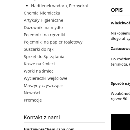
Nadtlenek wodoru, Perhydrol
OPIS
Chemia Niemiecka
Artykuły Higieniczne
Właściwoś
Dozowniki na mydło
Niskopieni
Pojemniki na ręczniki
długo utrz
Pojemniki na papier toaletowy
Zastosow
Suszarki do rąk
Sprzęt do Sprzątania
Do codzien
Kosze na śmieci
terrakota, 
Worki na śmieci
Wycieraczki wejściowe
Sposób uż
Maszyny czyszczące
Nowości
W zależnoś
ręczne 50 -
Promocje
Kontakt z nami
HurtowniaChemiczna.com