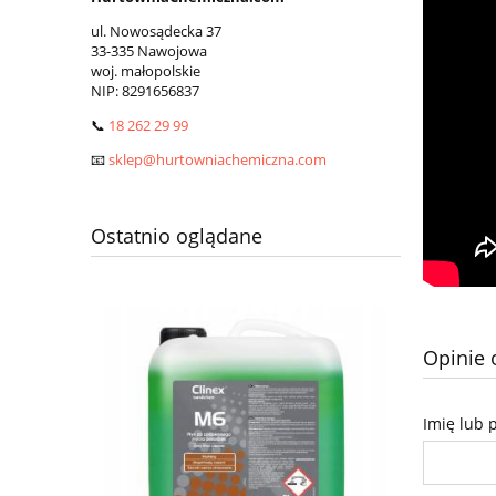
ul. Nowosądecka 37
33-335 Nawojowa
woj. małopolskie
NIP:
8291656837
📞
18 262 29 99
📧
sklep@hurtowniachemiczna.com
Ostatnio oglądane
Opinie 
Imię lub 