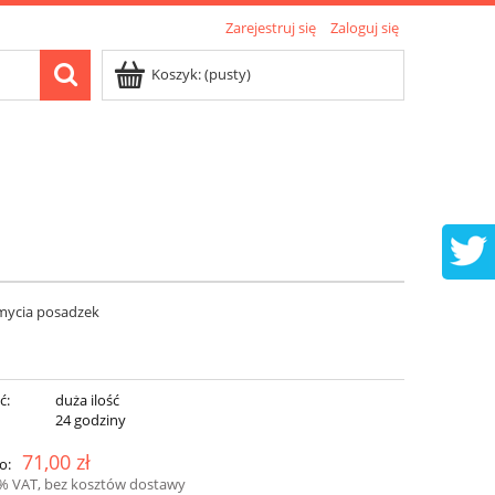
Zarejestruj się
Zaloguj się
Koszyk:
(pusty)
mycia posadzek
ć:
duża ilość
:
24 godziny
71,00 zł
o:
3% VAT, bez kosztów dostawy