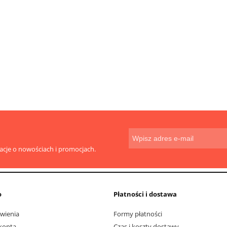
do koszyka
do koszyka
macje o nowościach i promocjach.
o
Płatności i dostawa
wienia
Formy płatności
konta
Czas i koszty dostawy