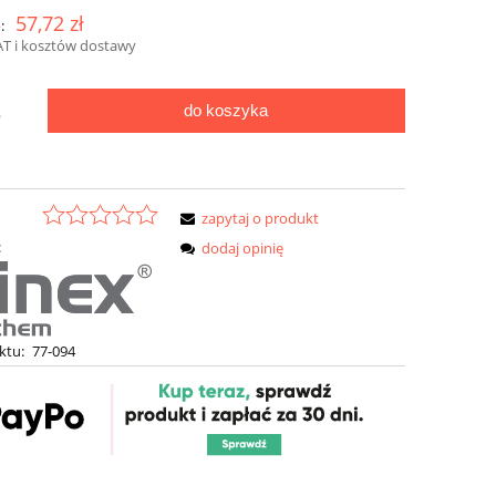
57,72 zł
:
AT i kosztów dostawy
do koszyka
.
zapytaj o produkt
:
dodaj opinię
ktu:
77-094