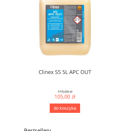
Clinex S5 5L APC OUT
115,00 zł
105,00 zł
do koszyka
Bestsellery