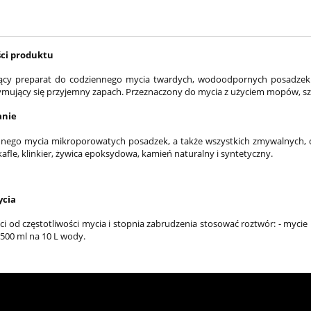
ci produktu
ący preparat do codziennego mycia twardych, wodoodpornych posadzek. 
ymujący się przyjemny zapach. Przeznaczony do mycia z użyciem mopów, s
anie
nego mycia mikroporowatych posadzek, a także wszystkich zmywalnych, od
kafle, klinkier, żywica epoksydowa, kamień naturalny i syntetyczny.
ycia
ci od częstotliwości mycia i stopnia zabrudzenia stosować roztwór: - mycie
 500 ml na 10 L wody.