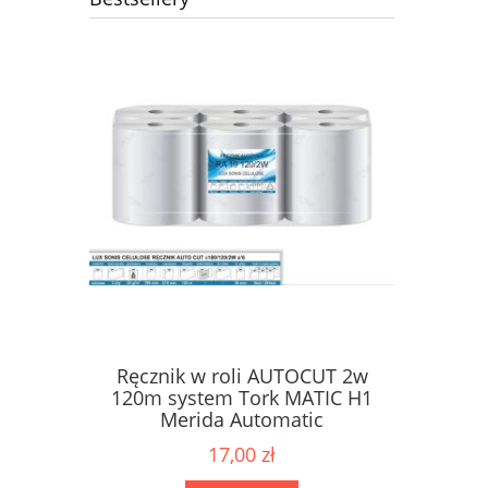
Ręcznik w roli AUTOCUT 2w
Papier 
ne Karen
120m system Tork MATIC H1
dozow
2W
Merida Automatic
17,00 zł