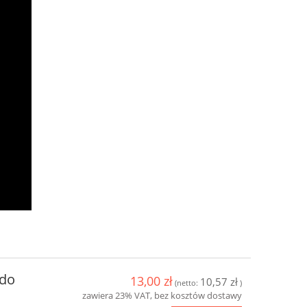
 do
13,00 zł
10,57 zł
(netto:
)
zawiera 23% VAT, bez kosztów dostawy