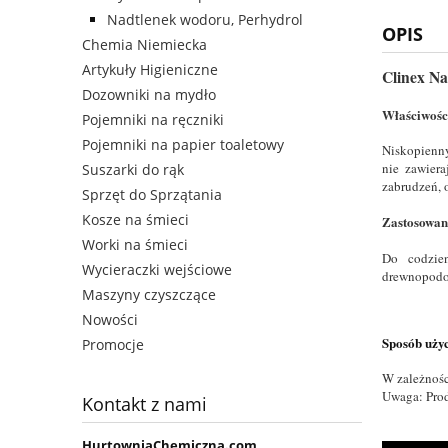
Nadtlenek wodoru, Perhydrol
OPIS
Chemia Niemiecka
Artykuły Higieniczne
Clinex Na
Dozowniki na mydło
Właściwośc
Pojemniki na ręczniki
Pojemniki na papier toaletowy
Niskopienny
nie zawier
Suszarki do rąk
zabrudzeń, 
Sprzęt do Sprzątania
Kosze na śmieci
Zastosowan
Worki na śmieci
Do codzien
Wycieraczki wejściowe
drewnopodo
Maszyny czyszczące
Nowości
Sposób uży
Promocje
W zależnośc
Uwaga: Prod
Kontakt z nami
HurtowniaChemiczna.com