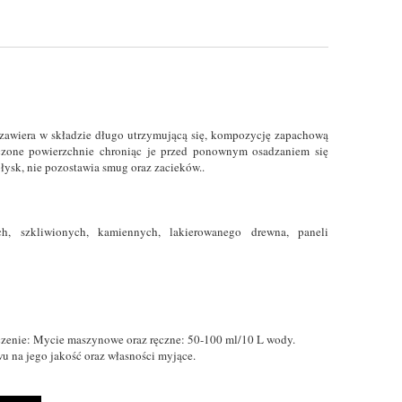
zawiera w składzie długo utrzymującą się, kompozycję zapachową
zczone powierzchnie chroniąc je przed ponownym osadzaniem się
łysk, nie pozostawia smug oraz zacieków..
, szkliwionych, kamiennych, lakierowanego drewna, paneli
czenie: Mycie maszynowe oraz ręczne: 50-100 ml/10 L wody.
u na jego jakość oraz własności myjące.