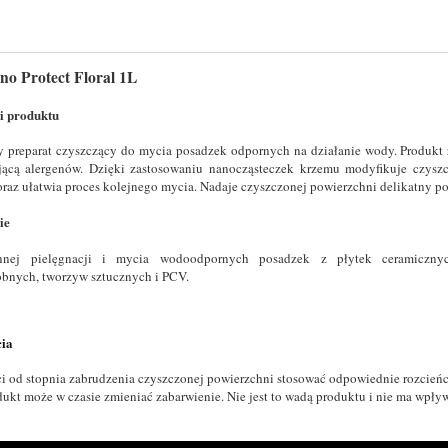
no Protect Floral 1L
i produktu
 preparat czyszczący do mycia posadzek odpornych na działanie wody. Produkt 
ającą alergenów. Dzięki zastosowaniu nanocząsteczek krzemu modyfikuje czys
oraz ułatwia proces kolejnego mycia. Nadaje czyszczonej powierzchni delikatny po
ie
nej pielęgnacji i mycia wodoodpornych posadzek z płytek ceramicznych
bnych, tworzyw sztucznych i PCV.
cia
i od stopnia zabrudzenia czyszczonej powierzchni stosować odpowiednie rozcień
ukt może w czasie zmieniać zabarwienie. Nie jest to wadą produktu i nie ma wpływ