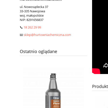
ul. Nowosądecka 37
33-335 Nawojowa
woj. małopolskie
NIP:
8291656837
📞
18 262 29 99
📧
sklep@hurtowniachemiczna.com
Ostatnio oglądane
Produk