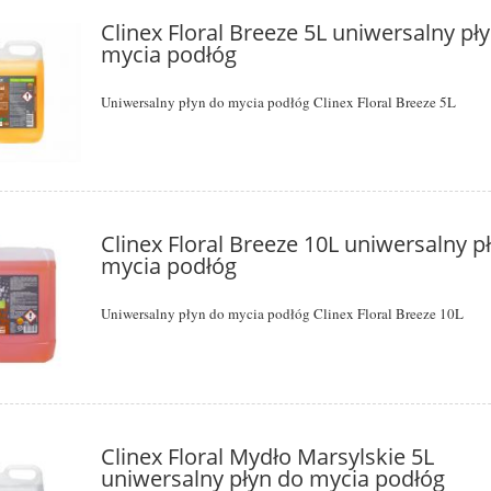
Clinex Floral Breeze 5L uniwersalny pł
mycia podłóg
Uniwersalny płyn do mycia podłóg Clinex Floral Breeze 5L
Clinex Floral Breeze 10L uniwersalny p
mycia podłóg
Uniwersalny płyn do mycia podłóg Clinex Floral Breeze 10L
toaletowy centralnego
Magiczna gąbka z melamin
ania 180m do Tork
SmartOne T8
Clinex Floral Mydło Marsylskie 5L
14,00 zł
3,39 zł
uniwersalny płyn do mycia podłóg