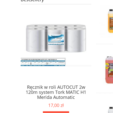
Ręcznik w roli AUTOCUT 2w
Papier 
ne Karen
120m system Tork MATIC H1
dozow
2W
Merida Automatic
17,00 zł