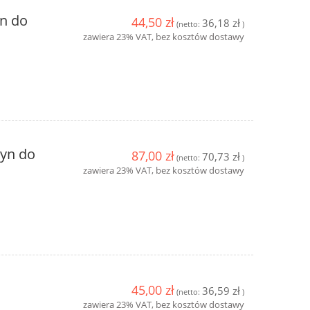
yn do
44,50 zł
36,18 zł
(netto:
)
zawiera 23% VAT, bez kosztów dostawy
łyn do
87,00 zł
70,73 zł
(netto:
)
zawiera 23% VAT, bez kosztów dostawy
y
Clinex Grill 1L do mycia grilli i
Clinex W3 Act
piekarników
Mycie łazien
19,10 zł
19,5
45,00 zł
36,59 zł
(netto:
)
zawiera 23% VAT, bez kosztów dostawy