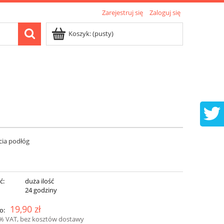
Zarejestruj się
Zaloguj się
Koszyk:
(pusty)
cia podłóg
ć:
duża ilość
:
24 godziny
19,90 zł
o:
3% VAT, bez kosztów dostawy