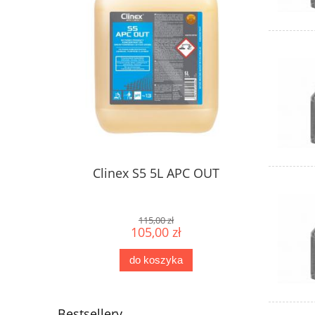
Clinex S5 5L APC OUT
115,00 zł
105,00 zł
do koszyka
Bestsellery