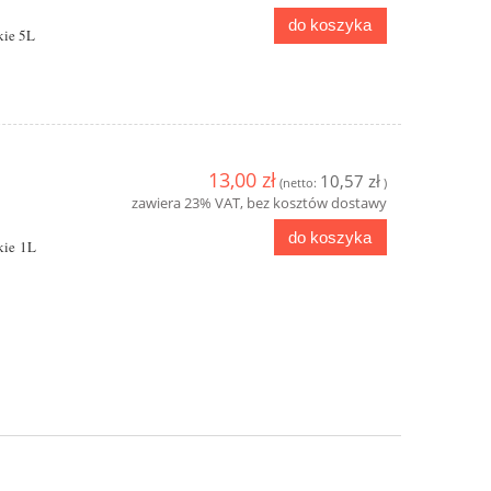
do koszyka
do ko
do koszyka
kie 5L
13,00 zł
10,57 zł
(netto:
)
zawiera 23% VAT, bez kosztów dostawy
do koszyka
kie 1L