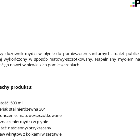
 dozownik mydła w płynie do pomieszczeń sanitarnych, toalet publiczn
ej wykończony w sposób matowy-szczotkowany. Napełniany mydłem nal
 go nawet w niewielkich pomieszczeniach.
echy produktu:
tość: 500 ml
riał: stal nierdzewna 304
ończenie: matowe/szczotkowane
znaczenie: mydło w płynie
taż: naścienny/przykręcany
aw wkrętów z kołkami w zestawie