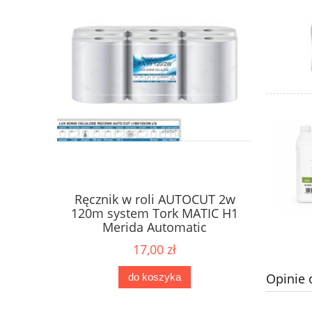
Ręcznik w roli AUTOCUT 2w
Papier 
ne Karen
120m system Tork MATIC H1
dozow
2W
Merida Automatic
17,00 zł
Opinie 
do koszyka