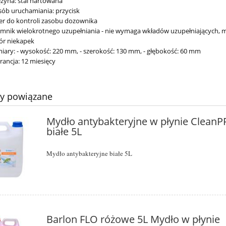
żyna: stal hartowana
ób uruchamiania: przycisk
er do kontroli zasobu dozownika
mnik wielokrotnego uzupełniania - nie wymaga wkładów uzupełniających, m
ór niekapek
ary: - wysokość: 220 mm, - szerokość: 130 mm, - głębokość: 60 mm
ancja: 12 miesięcy
ty powiązane
Mydło antybakteryjne w płynie Clean
białe 5L
Mydło antybakteryjne białe 5L
Barlon FLO różowe 5L Mydło w płynie