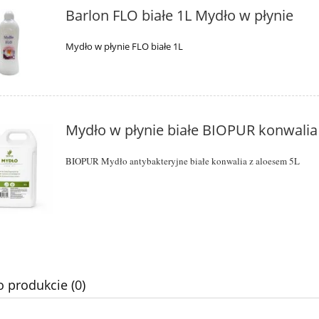
Barlon FLO białe 1L Mydło w płynie
Mydło w płynie FLO białe 1L
Mydło w płynie białe BIOPUR konwalia
BIOPUR Mydło antybakteryjne białe konwalia z aloesem 5L
toaletowy centralnego
Magiczna gąbka z melamin
ania 180m do Tork
SmartOne T8
14,00 zł
3,39 zł
o produkcie (0)
do koszyka
do koszyka