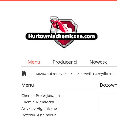
Menu
Producenci
Nowości
»
»
Dozowniki na mydło
Dozowniki na mydło ze sta
Menu
Dozowni
Chemia Profesjonalna
Chemia Niemiecka
Artykuły Higieniczne
Dozowniki na mydło