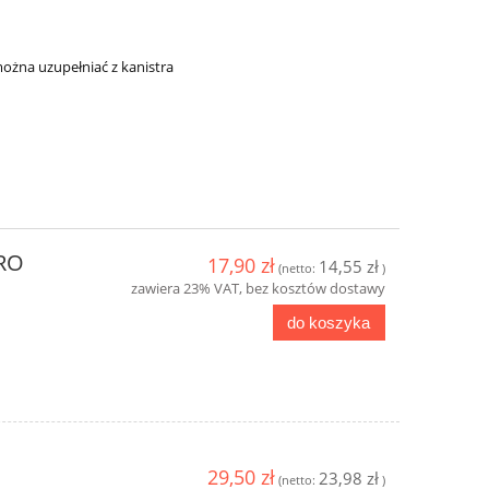
ożna uzupełniać z kanistra
PRO
17,90 zł
14,55 zł
(netto:
)
zawiera 23% VAT, bez kosztów dostawy
do koszyka
29,50 zł
23,98 zł
(netto:
)