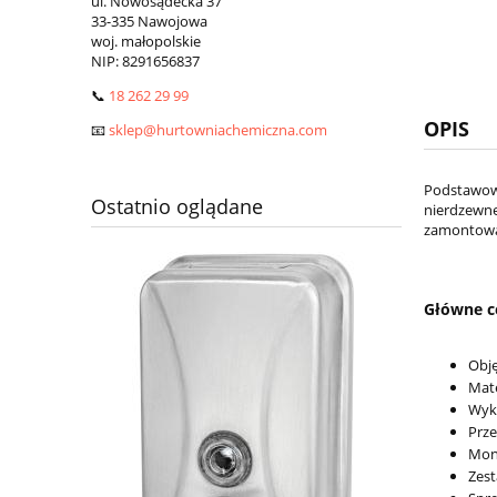
ul. Nowosądecka 37
33-335 Nawojowa
woj. małopolskie
NIP:
8291656837
📞
18 262 29 99
OPIS
📧
sklep@hurtowniachemiczna.com
Podstawowy
Ostatnio oglądane
nierdzewn
zamontować
Główne c
Obję
Mate
Wyk
Prze
Mon
Zest