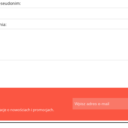
pseudonim:
nia:
macje o nowościach i promocjach.