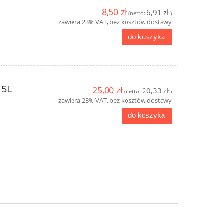
8,50 zł
6,91 zł
(netto:
)
zawiera 23% VAT, bez kosztów dostawy
do koszyka
 5L
25,00 zł
20,33 zł
(netto:
)
zawiera 23% VAT, bez kosztów dostawy
do koszyka
y
Clinex Grill 1L do mycia grilli i
Clinex W3 Act
piekarników
Mycie łazien
19,10 zł
19,5
do koszyka
do ko