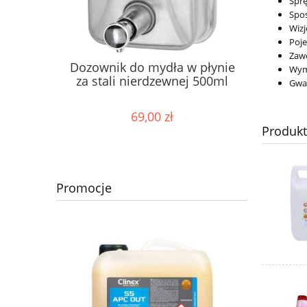
Sprę
Spos
Wizj
Poje
Zaw
Dozownik do mydła w płynie
Wymi
za stali nierdzewnej 500ml
Gwar
69,00 zł
Produk
Promocje