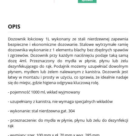
OPIS
Dozownik łokciowy 1L wykonany ze stali nierdzewnej zapewnia
bezpieczne i ekonomiczne dozowanie. Stalowe wytrzymałe ramię
dozownika wykonanie z 1 elementu blachy bez zbędnych spawów
i zgrzewów. Dozownik przy każdym naciśnięciu podaje taką samą
dozę 4ml. Przeznaczony do mydła w płynie, płynu lub żelu
dezynfekującego do rąk. Podajnik możemy uzupełniać dowolnym
płynem, mydłem lub żelem nalewanym z kanistra. Dozownik jest
łatwy w montażu i prosty w użyciu, co sprawia, że idealnie nadaje
się do miejsc, gdzie higiena odgrywa kluczową rolę.
- pojemność 1000 ml, wkład wyjmowany
- uzupełniany z kanistra, nie wymaga specjalnych wkładów
- wykonanie: stal nierdzewna gat. 304
- przeznaczenie: do mydła w płynie, płynu lub żelu do dezynfekcji
rąk
- wymiary: szer. 100 mm x gł. 70 mm x wys. 285 mm