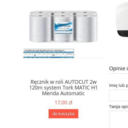
Opinie 
Ręcznik w roli AUTOCUT 2w
Papier 
Imię lub 
ne Karen
120m system Tork MATIC H1
dozow
2W
Merida Automatic
17,00 zł
Twoja opi
do koszyka