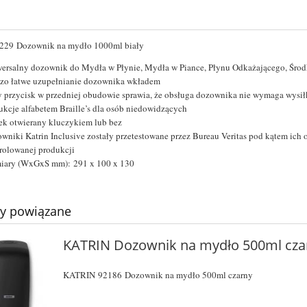
229
Dozownik na mydło 1000ml biały
ersalny dozownik do Mydła w Płynie, Mydła w Piance, Płynu Odkażającego, Środ
zo łatwe uzupełnianie dozownika wkładem
 przycisk w przedniej obudowie sprawia, że obsługa dozownika nie wymaga wysi
rukcje alfabetem Braille’s dla osób niedowidzących
k otwierany kluczykiem lub bez
wniki Katrin Inclusive zostały przetestowane przez Bureau Veritas pod kątem ich o
rolowanej produkcji
iary (WxGxS mm):
291 x 100 x 130
ty powiązane
KATRIN Dozownik na mydło 500ml cza
KATRIN
92186
Dozownik na mydło 500ml czarny