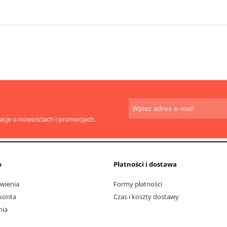
macje o nowościach i promocjach.
o
Płatności i dostawa
wienia
Formy płatności
konta
Czas i koszty dostawy
nia