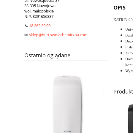
ul. Nowosądecka 37
33-335 Nawojowa
OPIS
woj. małopolskie
NIP:
8291656837
KATRIN
90
📞
18 262 29 99
Uniw
📧
sklep@hurtowniachemiczna.com
Bard
Duży
Inst
Zame
Ostatnio oglądane
Dozo
kont
Wym
Produk