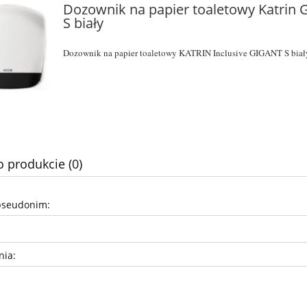
Dozownik na papier toaletowy Katrin 
S biały
Dozownik na papier toaletowy KATRIN Inclusive GIGANT S bia
o produkcie (0)
toaletowy centralnego
Magiczna gąbka z melamin
pseudonim:
ania 180m do Tork
SmartOne T8
14,00 zł
3,39 zł
nia:
do koszyka
do koszyka