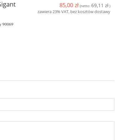
Gigant
85,00 zł
69,11 zł
(netto:
)
zawiera 23% VAT, bez kosztów dostawy
ły
90069
y
Clinex Grill 1L do mycia grilli i
Clinex W3 Act
piekarników
Mycie łazien
19,10 zł
19,5
do koszyka
do ko