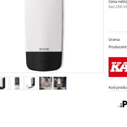
Cena netto
bez 23% V
Ocena:
Producent
Kod produ