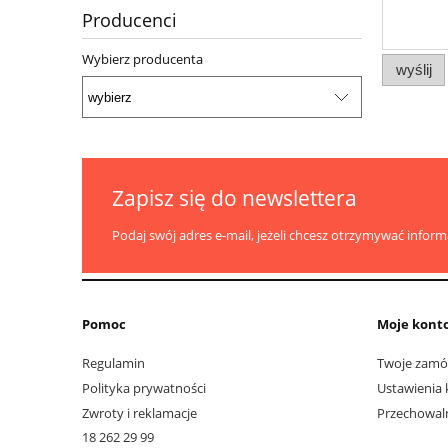
Producenci
Wybierz producenta
wyślij
Zapisz się do newslettera
Podaj swój adres e-mail, jeżeli chcesz otrzymywać infor
Pomoc
Moje kont
Regulamin
Twoje zamó
Polityka prywatności
Ustawienia 
Zwroty i reklamacje
Przechowal
18 262 29 99