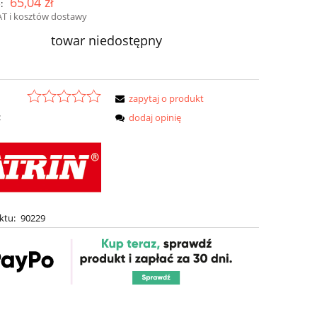
65,04 zł
:
AT i kosztów dostawy
towar niedostępny
zapytaj o produkt
:
dodaj opinię
ktu:
90229