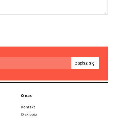
zapisz się
O nas
Kontakt
O sklepie