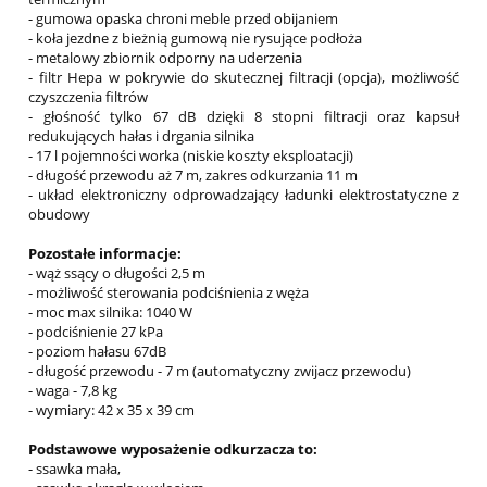
- gumowa opaska chroni meble przed obijaniem
- koła jezdne z bieżnią gumową nie rysujące podłoża
- metalowy zbiornik odporny na uderzenia
- filtr Hepa w pokrywie do skutecznej filtracji (opcja), możliwość
czyszczenia filtrów
- głośność tylko 67 dB dzięki 8 stopni filtracji oraz kapsuł
redukujących hałas i drgania silnika
- 17 l pojemności worka (niskie koszty eksploatacji)
- długość przewodu aż 7 m, zakres odkurzania 11 m
- układ elektroniczny odprowadzający ładunki elektrostatyczne z
obudowy
Pozostałe informacje:
- wąż ssący o długości 2,5 m
- możliwość sterowania podciśnienia z węża
- moc max silnika: 1040 W
- podciśnienie 27 kPa
- poziom hałasu 67dB
- długość przewodu - 7 m (automatyczny zwijacz przewodu)
- waga - 7,8 kg
- wymiary: 42 x 35 x 39 cm
Podstawowe wyposażenie odkurzacza to:
- ssawka mała,