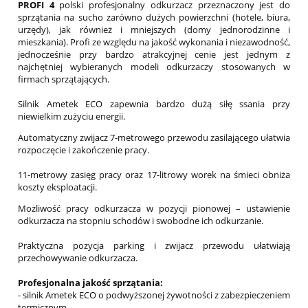
PROFI 4
polski profesjonalny odkurzacz przeznaczony jest do
sprzątania na sucho zarówno dużych powierzchni (hotele, biura,
urzędy), jak również i mniejszych (domy jednorodzinne i
mieszkania). Profi ze względu na jakość wykonania i niezawodność,
jednocześnie przy bardzo atrakcyjnej cenie jest jednym z
najchętniej wybieranych modeli odkurzaczy stosowanych w
firmach sprzątających.
Silnik Ametek ECO zapewnia bardzo dużą siłę ssania przy
niewielkim zużyciu energii.
Automatyczny zwijacz 7-metrowego przewodu zasilającego ułatwia
rozpoczęcie i zakończenie pracy.
11-metrowy zasięg pracy oraz 17-litrowy worek na śmieci obniża
koszty eksploatacji.
Możliwość pracy odkurzacza w pozycji pionowej – ustawienie
odkurzacza na stopniu schodów i swobodne ich odkurzanie.
Praktyczna pozycja parking i zwijacz przewodu ułatwiają
przechowywanie odkurzacza.
Profesjonalna jakość sprzątania:
- silnik Ametek ECO o podwyższonej żywotności z zabezpieczeniem
termicznym