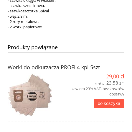
- ssawka okrągła w włosiem,
- ssawka szczelinowa,
- ssawkoszczotka Spival
- wąż 2,8 m,
- 2 rury metalowe,
- 2 worki papierowe
Produkty powiązane
Worki do odkurzacza PROFI 4 kpl 5szt
29,00 zł
23,58 zł
(netto:
)
zawiera 23% VAT, bez kosztów
dostawy
do koszyka