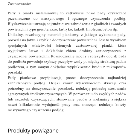
Zastosowanie:
Pady z pianki melaminowej to całkowicie nowe pady czyszczące
przeznaczone do maszynowego i ręcznego czyszczenia podłóg.
Błyskawicznie usuwają najtrudniejsze zabrudzenia z gładkich i twardych
powierzchni typu gres, terazzo, lastryko, tarkett, linoleum, beton itp.
Unikalny, rewolucyjny materiał piankowy, z jakiego wykonano pady,
pozwala na łatwe i szybkie doczyszczenie powierzchni. Jest to wynikiem
specjalnych właściwości ściernych zastosowanej pianki, która
wyjątkowo łatwo i dokładnie zbiera drobiny zanieczyszczeń z
czyszczonej powierzchni. Równocześnie mocny i sprężysty docisk pada
do podłoża powoduje szybszy przepływ wody pomiędzy strukturą pada a
podłożem, a tym samym dokładne wypłukiwanie brudu z mikroporów
posadzki.
Pady piankowe przyśpieszają proces doczyszczenia najbardziej
zabrudzonych podłóg. Dzięki swoim właściwościom skracają czas
potrzebny na doczyszczenie posadzek, redukują potrzebę stosowania
agresywnych środków czyszczących. W porównaniu do zwykłych padów
lub szczotek czyszczących, stosowanie padów z melaminy zwiększa
nawet kilkukrotnie wydajność pracy oraz znacząco redukuje koszty
maszynowego czyszczenia podłóg.
Produkty powiązane